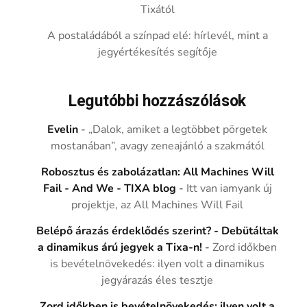
Tixától
A postaládából a színpad elé: hírlevél, mint a
jegyértékesítés segítője
Legutóbbi hozzászólások
Evelin
-
„Dalok, amiket a legtöbbet pörgetek
mostanában”, avagy zeneajánló a szakmától
Robosztus és zabolázatlan: All Machines Will
Fail - And We - TIXA blog
-
Itt van iamyank új
projektje, az All Machines Will Fail
Belépő árazás érdeklődés szerint? - Debütáltak
a dinamikus árú jegyek a Tixa-n!
-
Zord időkben
is bevételnövekedés: ilyen volt a dinamikus
jegyárazás éles tesztje
Zord időkben is bevételnövekedés: ilyen volt a