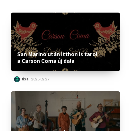
San Marino után itthon is tarol
a Carson Coma új dala
tixa
2025.02.27.