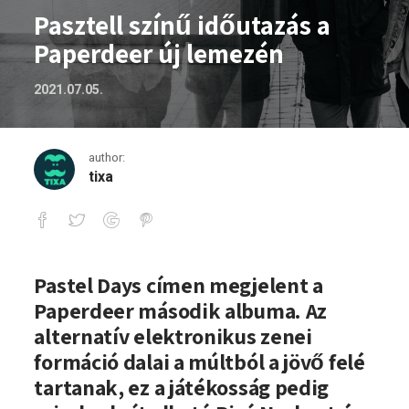
Pasztell színű időutazás a
Paperdeer új lemezén
2021.07.05.
author:
tixa
Pasztell színű időutazás a Paperdeer ú
Pastel Days címen megjelent a
Paperdeer második albuma. Az
alternatív elektronikus zenei
formáció dalai a múltból a jövő felé
tartanak, ez a játékosság pedig