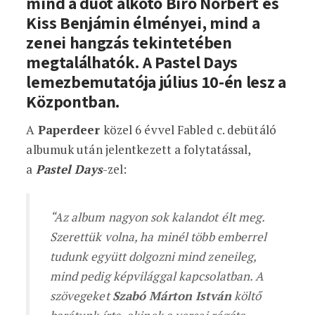
mind a duót alkotó Biró Norbert és
Kiss Benjámin élményei, mind a
zenei hangzás tekintetében
megtalálhatók. A Pastel Days
lemezbemutatója július 10-én lesz a
Központban.
A
Paperdeer
közel 6 évvel Fabled c. debütáló
albumuk után jelentkezett a folytatással,
a
Pastel Days
-zel:
“Az album nagyon sok kalandot élt meg.
Szerettük volna, ha minél több emberrel
tudunk együtt dolgozni mind zeneileg,
mind pedig képvilággal kapcsolatban. A
szövegeket
Szabó Márton István
költő