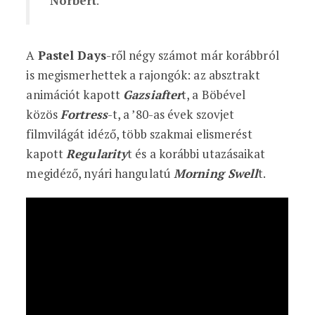
Norbert
.
A
Pastel Days
-ről négy számot már korábbról
is megismerhettek a rajongók: az absztrakt
animációt kapott
Gazsiafter
t, a Böbével
közös
Fortress
-t, a ’80-as évek szovjet
filmvilágát idéző, több szakmai elismerést
kapott
Regularity
t és a korábbi utazásaikat
megidéző, nyári hangulatú
Morning Swell
t.