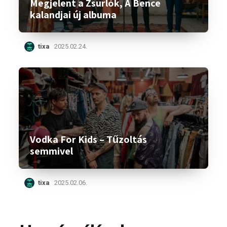
Megjelent a Zsurlók, A Bence
kalandjai új albuma
tixa
2025.02.24.
Vodka For Kids – Tűzoltás
semmivel
tixa
2025.02.06.