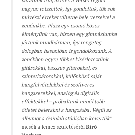
barátunk írta, akinek a versei régóta
nagyon tetszettek, így gondoltuk, tök sok
művészi értéket vihetne bele verseivel a
zenéinkbe. Plusz egy csomó közös
élményünk van, hiszen egy gimnáziumba
jártunk mindhárman, így rengeteg
dologban hasonlóan is gondolkozunk. A
zenékben egyre többet kísérleteztünk
gitárokkal, basszus gitárokkal, és
szintetizátorokkal, különböző saját
hangfelvételekkel és szoftveres
hangszerekkel, analóg és digitális
effektekkel – próbáltunk minél több
ötletet belerakni a hangzásba. Végül az
albumot a Gainlab stúdióban kevertük
” –
meséli a lemez születéséről
Biró