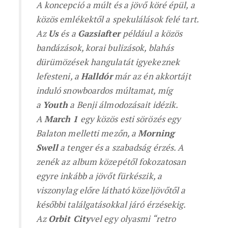
A koncepció a múlt és a jövő köré épül, a
közös emlékektől a spekulálások felé tart.
Az
Us
és a
Gazsiafter
például a közös
bandázások, korai bulizások, blahás
dürümözések hangulatát igyekeznek
lefesteni, a
Halldór
már az én akkortájt
induló snowboardos múltamat, míg
a
Youth
a Benji álmodozásait idézik.
A
March 1
egy közös esti sörözés egy
Balaton melletti mezőn, a
Morning
Swell
a tenger és a szabadság érzés. A
zenék az album közepétől fokozatosan
egyre inkább a jövőt fürkészik, a
viszonylag előre látható közeljövőtől a
későbbi találgatásokkal járó érzésekig.
Az
Orbit City
vel egy olyasmi “retro