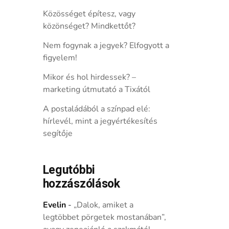
Közösséget építesz, vagy
közönséget? Mindkettőt?
Nem fogynak a jegyek? Elfogyott a
figyelem!
Mikor és hol hirdessek? –
marketing útmutató a Tixától
A postaládából a színpad elé:
hírlevél, mint a jegyértékesítés
segítője
Legutóbbi
hozzászólások
Evelin
-
„Dalok, amiket a
legtöbbet pörgetek mostanában”,