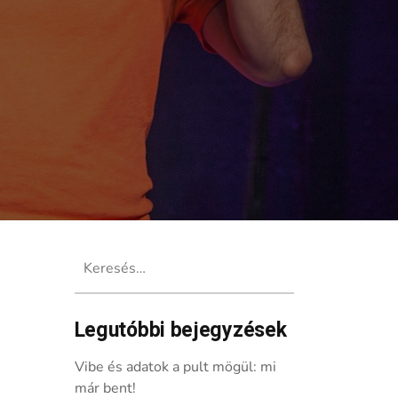
Keresés:
Legutóbbi bejegyzések
zál a Momentán Társulat
Vibe és adatok a pult mögül: mi
már bent!