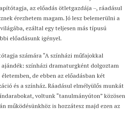
apítótagja, az előadás ötletgazdája –, ráadásul
sznek érezhetem magam. Jó lesz belemerülni a
 világába, ezáltal egy teljesen más típusú
bbi előadásunk igényel.
ítótagja számára “A színházi műfajokkal
y ajándék: színházi dramaturgként dolgoztam
z életemben, de ebben az előadásban két
záció és a színház. Ráadásul elmélyülős munkát
színdarabokat, voltunk “tanulmányúton” közösen
ntán működésünkhöz is hozzátesz majd ezen az