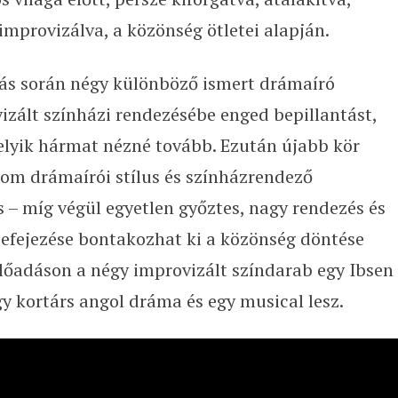
provizálva, a közönség ötletei alapján.
ás során négy különböző ismert drámaíró
zált színházi rendezésébe enged bepillantást,
lyik hármat nézné tovább. Ezután újabb kör
rom drámaírói stílus és színházrendező
 – míg végül egyetlen győztes, nagy rendezés és
befejezése bontakozhat ki a közönség döntése
lőadáson a négy improvizált színdarab egy Ibsen
 kortárs angol dráma és egy musical lesz.