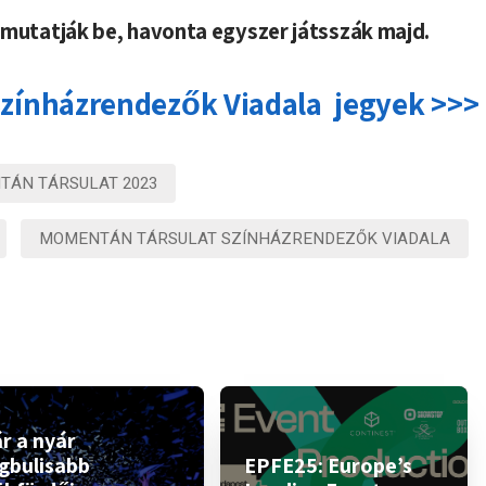
 mutatják be, havonta egyszer játsszák majd.
Színházrendezők Viadala jegyek >>>
ÁN TÁRSULAT 2023
MOMENTÁN TÁRSULAT SZÍNHÁZRENDEZŐK VIADALA
r a nyár
egbulisabb
EPFE25: Europe’s