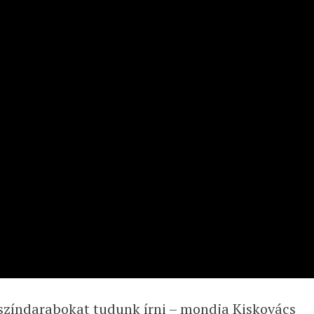
 színdarabokat tudunk írni – mondja Kiskovács