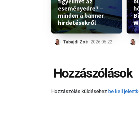
figyelmet az
b
eseményedre? –
h
minden a banner
B
hirdetésekről
W
Tabajdi Zoé
2026.05.22.
Hozzászólások
Hozzászólás küldéséhez
be kell jelentk