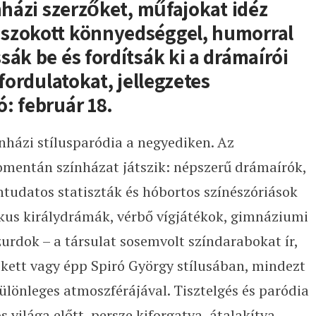
nházi szerzőket, műfajokat idéz
szokott könnyedséggel, humorral
sák be és fordítsák ki a drámaírói
 fordulatokat, jellegzetes
: február 18.
nházi stílusparódia a negyediken. Az
mentán színházat játszik: népszerű drámaírók,
tudatos statiszták és hóbortos színészóriások
ikus királydrámák, vérbő vígjátékok, gimnáziumi
rdok – a társulat sosemvolt színdarabokat ír,
eckett vagy épp Spiró György stílusában, mindezt
ülönleges atmoszférájával. Tisztelgés és paródia
 világa előtt, persze kiforgatva, átalakítva,