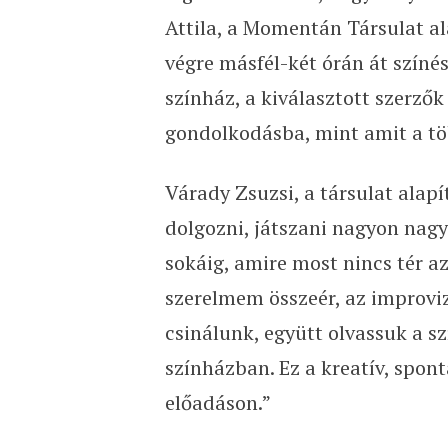
Attila, a Momentán Társulat al
végre másfél-két órán át színé
színház, a kiválasztott szerzők
gondolkodásba, mint amit a tö
Várady Zsuzsi, a társulat alap
dolgozni, játszani nagyon nag
sokáig, amire most nincs tér a
szerelmem összeér, az improvi
csinálunk, együtt olvassuk a 
színházban. Ez a kreatív, spo
előadáson.”