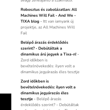
avagy zeneajánló a szakmától
Robosztus és zabolázatlan: All
Machines Will Fail - And We -
TIXA blog
-
Itt van iamyank új
projektje, az All Machines Will
Fail
Belépő árazás érdeklődés
szerint? - Debütáltak a
dinamikus árú jegyek a Tixa-n!
-
Zord időkben is
bevételnövekedés: ilyen volt a
dinamikus jegyárazás éles tesztje
Zord időkben is
bevételnövekedés: ilyen volt a
dinamikus jegyárazás éles
tesztje
-
Belépő árazás
érdeklődés szerint? – Debütáltak