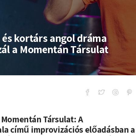
 és kortárs angol dráma
zál a Momentán Társulat
társ angol dráma stílusában improvi
a Momentán Társulat: A
la című improvizációs előadásban a