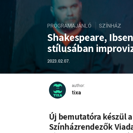
PROGRAMAJÁNLÓ
SZÍNHÁZ
Shakespeare, Ibsen
stílusában improvi
2023.02.07.
author:
tixa
Shakespeare, Ibsen és kor
Új bemutatóra készül 
Színházrendezők Viada