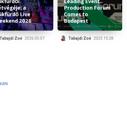
ükfürdői
Leading Event
étvégéje: a
Production Forum
ükfürdő Live
Comes to
eekend 2026
Budapest
Tabajdi Zoé
2026.05.07.
Tabajdi Zoé
2025.10.28.
ezni
.