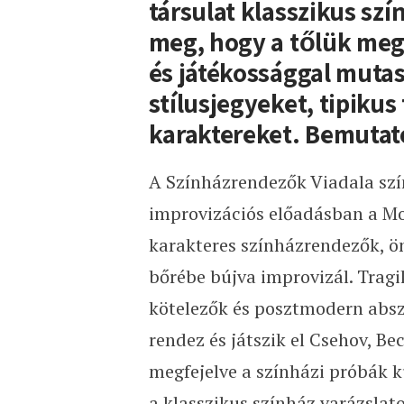
társulat klasszikus szí
meg, hogy a tőlük meg
és játékossággal mutas
stílusjegyeket, tipikus
karaktereket. Bemutató
A Színházrendezők Viadala szí
improvizációs előadásban a Mo
karakteres színházrendezők, ön
bőrébe bújva improvizál. Trag
kötelezők és posztmodern abszu
rendez és játszik el Csehov, B
megfejelve a színházi próbák k
a klasszikus színház varázslatos