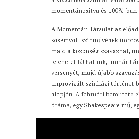
momentánosítva és 100%-ban im
A Momentán Társulat az előad
sosemvolt színművének improvi
majd a közönség szavazhat, me
jelenetet láthatunk, immár há
versenyét, majd újabb szavazás
improvizált színházi történet 
alapján. A februári bemutató e
dráma, egy Shakespeare mű, egy