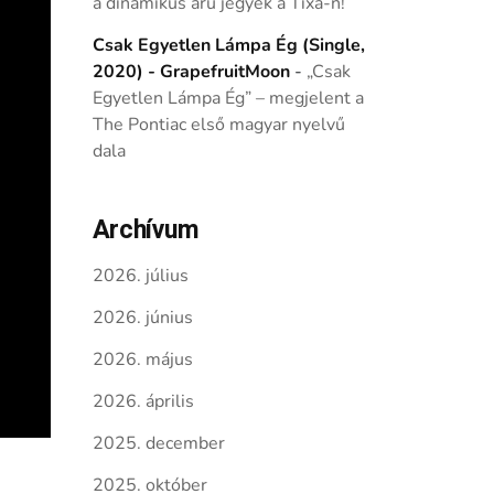
a dinamikus árú jegyek a Tixa-n!
Csak Egyetlen Lámpa Ég (Single,
2020) - GrapefruitMoon
-
„Csak
Egyetlen Lámpa Ég” – megjelent a
The Pontiac első magyar nyelvű
dala
Archívum
2026. július
2026. június
2026. május
2026. április
2025. december
2025. október