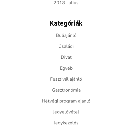
2018. július
Kategóriák
Buliajánló
Családi
Divat
Egyéb
Fesztivál ajánló
Gasztronómia
Hétvégi program ajánló
Jegyelővétel
Jegykezelés