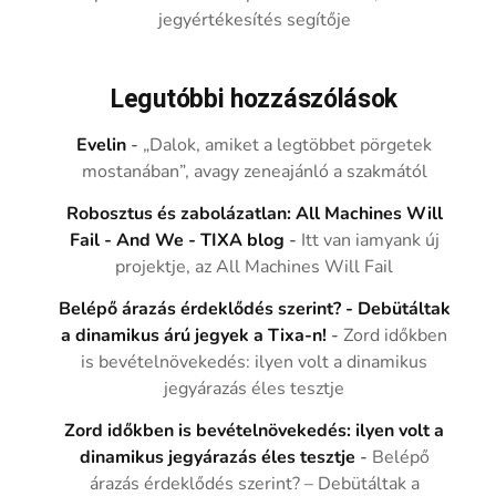
jegyértékesítés segítője
Legutóbbi hozzászólások
Evelin
-
„Dalok, amiket a legtöbbet pörgetek
mostanában”, avagy zeneajánló a szakmától
Robosztus és zabolázatlan: All Machines Will
Fail - And We - TIXA blog
-
Itt van iamyank új
projektje, az All Machines Will Fail
Belépő árazás érdeklődés szerint? - Debütáltak
a dinamikus árú jegyek a Tixa-n!
-
Zord időkben
is bevételnövekedés: ilyen volt a dinamikus
jegyárazás éles tesztje
Zord időkben is bevételnövekedés: ilyen volt a
dinamikus jegyárazás éles tesztje
-
Belépő
árazás érdeklődés szerint? – Debütáltak a