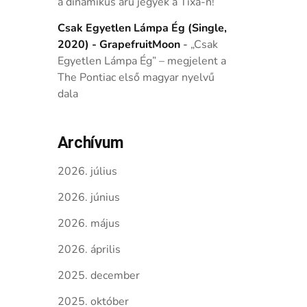
a dinamikus árú jegyek a Tixa-n!
Csak Egyetlen Lámpa Ég (Single,
2020) - GrapefruitMoon
-
„Csak
Egyetlen Lámpa Ég” – megjelent a
The Pontiac első magyar nyelvű
dala
Archívum
2026. július
2026. június
2026. május
2026. április
2025. december
2025. október