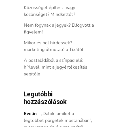
Közösséget építesz, vagy
közönséget? Mindkettőt?
Nem fogynak a jegyek? Elfogyott a
figyelem!
Mikor és hol hirdessek? –
marketing útmutató a Tixától
A postaládából a színpad elé:
hírlevél, mint a jegyértékesítés
segítője
Legutóbbi
hozzászólások
Evelin
-
„Dalok, amiket a
legtöbbet pörgetek mostanában”,