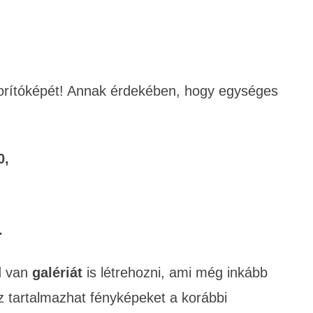
borítóképét! Annak érdekében, hogy egységes
0,
G.
d van
galériát
is létrehozni, ami még inkább
z tartalmazhat fényképeket a korábbi