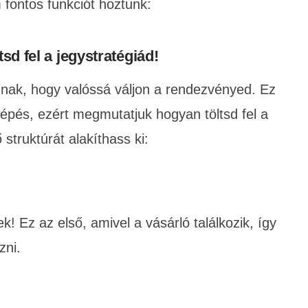
fontos funkciót hoztunk:
tsd fel a jegystratégiád!
annak, hogy valóssá váljon a rendezvényed. Ez
lépés, ezért megmutatjuk hogyan töltsd fel a
struktúrát alakíthass ki:
! Ez az első, amivel a vásárló találkozik, így
zni.