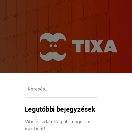
Keresés:
Legutóbbi bejegyzések
Vibe és adatok a pult mögül: mi
már bent!