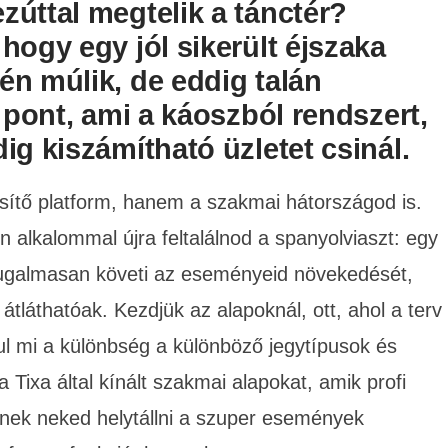
úttal megtelik a tánctér?
hogy egy jól sikerült éjszaka
n múlik, de eddig talán
 pont, ami a káoszból rendszert,
ig kiszámítható üzletet csinál.
sítő platform, hanem a szakmai hátországod is.
n alkalommal újra feltalálnod a spanyolviaszt: egy
rugalmasan követi az eseményeid növekedését,
láthatóak. Kezdjük az alapoknál, ott, ahol a terv
ul mi a különbség a különböző jegytípusok és
a Tixa által kínált szakmai alapokat, amik profi
nek neked helytállni a szuper események