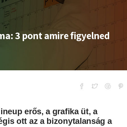
a: 3 pont amire figyelned
t amire figyelned kell
ineup erős, a grafika üt, a
égis ott az a bizonytalanság a