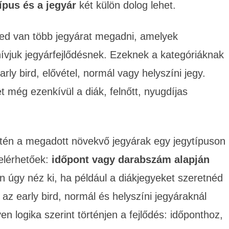
ípus és a jegyár
két külön dolog lehet.
ged van több jegyárat megadni, amelyek
ívjuk jegyárfejlődésnek. Ezeknek a kategóriáknak
rly bird, elővétel, normál vagy helyszíni jegy.
t még ezenkívül a diák, felnőtt, nyugdíjas
etén a megadott növekvő jegyárak egy jegytípuson
elérhetőek:
időpont vagy darabszám alapján
n úgy néz ki, ha például a diákjegyeket szeretnéd
 az early bird, normál és helyszíni jegyáraknál
n logika szerint történjen a fejlődés: időponthoz,