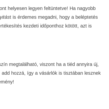
őpont helyesen legyen feltüntetve! Ha nagyobb
yitás
t is érdemes megadni, hogy a beléptetés
ékesítés kezdeti időponthoz kötött, azt is
n megtalálható, viszont ha a tiéd annyira új,
add hozzá, így a vásárlók is tisztában lesznek
semény!