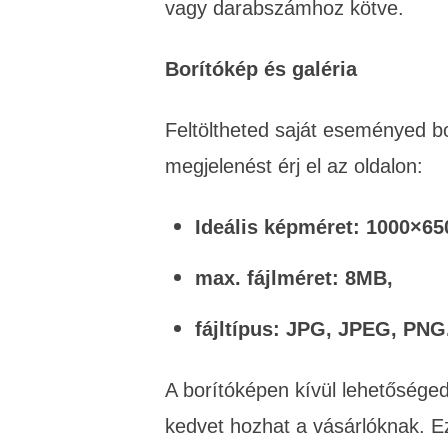
vagy darabszámhoz kötve.
Borítókép és galéria
Feltöltheted saját eseményed 
megjelenést érj el az oldalon:
Ideális képméret: 1000×65
max. fájlméret: 8MB,
fájltípus: JPG, JPEG, PN
A borítóképen kívül lehetősége
kedvet hozhat a vásárlóknak. E