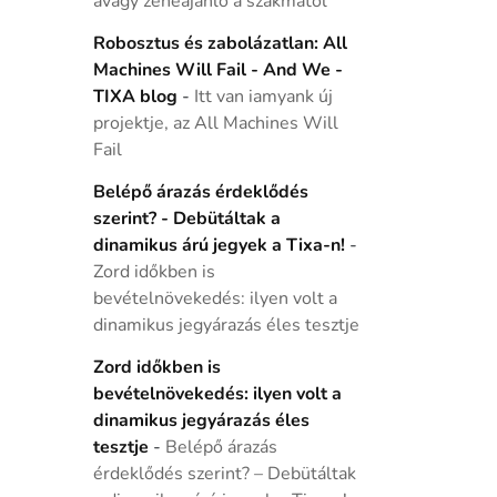
avagy zeneajánló a szakmától
Robosztus és zabolázatlan: All
Machines Will Fail - And We -
TIXA blog
-
Itt van iamyank új
projektje, az All Machines Will
Fail
Belépő árazás érdeklődés
szerint? - Debütáltak a
dinamikus árú jegyek a Tixa-n!
-
Zord időkben is
bevételnövekedés: ilyen volt a
dinamikus jegyárazás éles tesztje
Zord időkben is
bevételnövekedés: ilyen volt a
dinamikus jegyárazás éles
tesztje
-
Belépő árazás
érdeklődés szerint? – Debütáltak