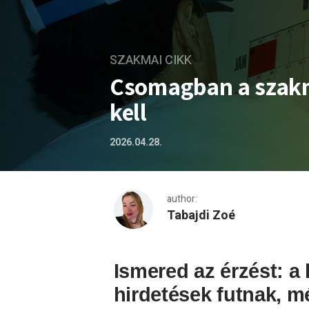
SZAKMAI CIKK
Csomagban a szakm
kell
2026.04.28.
author:
Tabajdi Zoé
Csomagban a szakma: 3 pon
Ismered az érzést: a l
hirdetések futnak, m