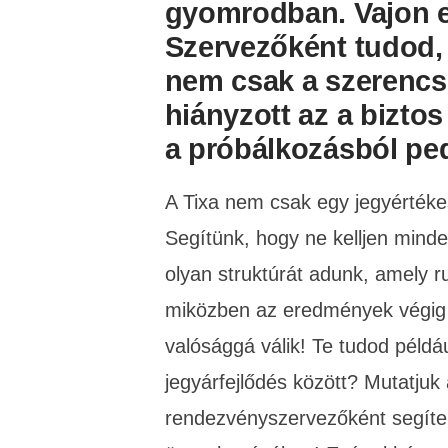
gyomrodban. Vajon ez
Szervezőként tudod, 
nem csak a szerencsé
hiányzott az a biztos
a próbálkozásból ped
A Tixa nem csak egy jegyértéke
Segítünk, hogy ne kelljen minde
olyan struktúrát adunk, amely 
miközben az eredmények végig át
valósággá válik! Te tudod példá
jegyárfejlődés között? Mutatjuk 
rendezvényszervezőként segíte