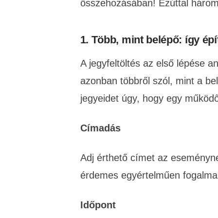
összehozásában! Ezúttal három 
1. Több, mint belépő: így épí
A jegyfeltöltés az első lépése 
azonban többről szól, mint a be
jegyeidet úgy, hogy egy működő 
Címadás
Adj érthető címet az eseménynek
érdemes egyértelműen fogalma
Időpont