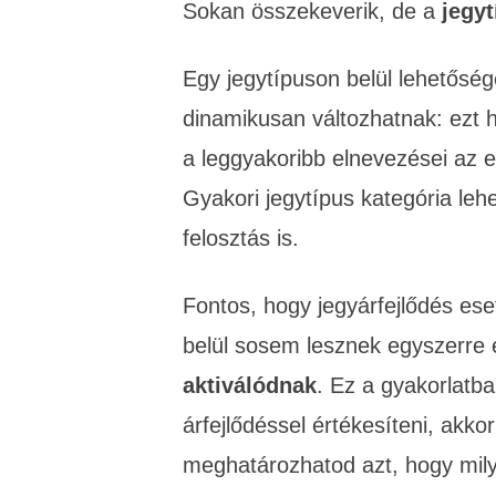
Sokan összekeverik, de a
jegyt
Egy jegytípuson belül lehetősé
dinamikusan változhatnak: ezt h
a leggyakoribb elnevezései az ea
Gyakori jegytípus kategória lehe
felosztás is.
Fontos, hogy jegyárfejlődés es
belül sosem lesznek egyszerre 
aktiválódnak
. Ez a gyakorlatba
árfejlődéssel értékesíteni, akkor
meghatározhatod azt, hogy milye