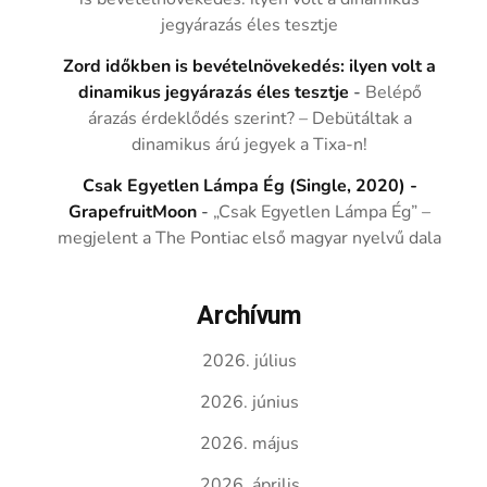
jegyárazás éles tesztje
Zord időkben is bevételnövekedés: ilyen volt a
dinamikus jegyárazás éles tesztje
-
Belépő
árazás érdeklődés szerint? – Debütáltak a
dinamikus árú jegyek a Tixa-n!
Csak Egyetlen Lámpa Ég (Single, 2020) -
GrapefruitMoon
-
„Csak Egyetlen Lámpa Ég” –
megjelent a The Pontiac első magyar nyelvű dala
Archívum
2026. július
2026. június
2026. május
2026. április