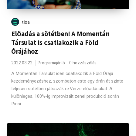
tixa
Előadás a sötétben! A Momentán
Társulat is csatlakozik a Föld
Órájához
2022.03.22.
Programajánló
0 hozzászólás
A Momentán Társulat idén csatlakozik a Föld Órája
kezdeményezéshez, szombaton este egy órán át szinte
teljesen sötétben játsszák re:Verze előadásukat. A
különleges, 100%-ig improvizált zenei produkció során
Pirisi...