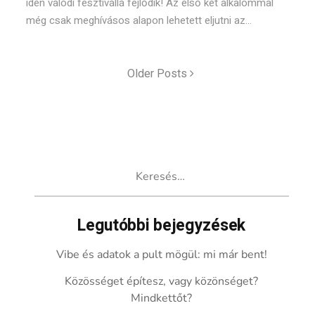
idén valódi fesztivállá fejlődik! Az első két alkalommal
még csak meghívásos alapon lehetett eljutni az...
Older Posts
Keresés:
Legutóbbi bejegyzések
Vibe és adatok a pult mögül: mi már bent!
Közösséget építesz, vagy közönséget?
Mindkettőt?