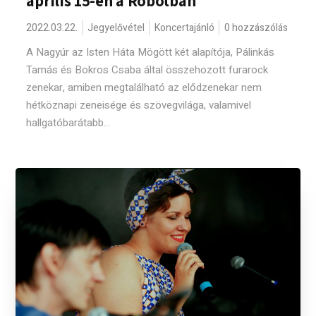
április 15-én a Robotban
2022.03.22.
Jegyelővétel
Koncertajánló
0 hozzászólás
A Nagyúr az Isten Háta Mögött két alapítója, Pálinkás
Tamás és Bokros Csaba által összehozott furarock
zenekar, amiben megtalálható az elődzenekar nem
hétköznapi zeneisége és szövegvilága, valamivel
hallgatóbarátabb...