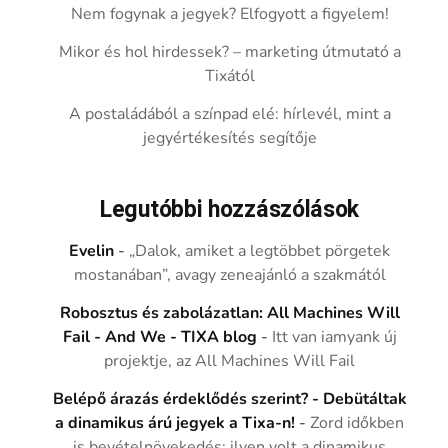
Nem fogynak a jegyek? Elfogyott a figyelem!
Mikor és hol hirdessek? – marketing útmutató a
Tixától
A postaládából a színpad elé: hírlevél, mint a
jegyértékesítés segítője
Legutóbbi hozzászólások
Evelin
-
„Dalok, amiket a legtöbbet pörgetek
mostanában”, avagy zeneajánló a szakmától
Robosztus és zabolázatlan: All Machines Will
Fail - And We - TIXA blog
-
Itt van iamyank új
projektje, az All Machines Will Fail
Belépő árazás érdeklődés szerint? - Debütáltak
a dinamikus árú jegyek a Tixa-n!
-
Zord időkben
is bevételnövekedés: ilyen volt a dinamikus