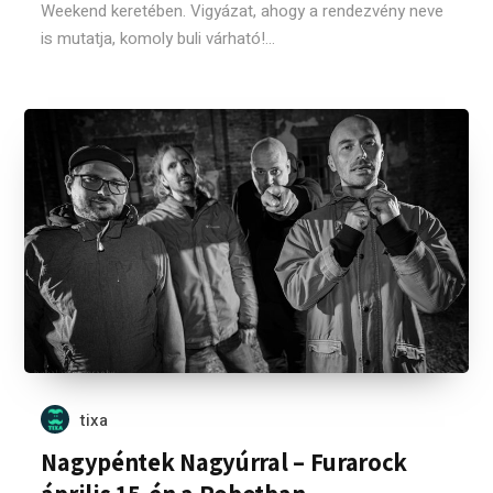
Weekend keretében. Vigyázat, ahogy a rendezvény neve
is mutatja, komoly buli várható!...
tixa
Nagypéntek Nagyúrral – Furarock