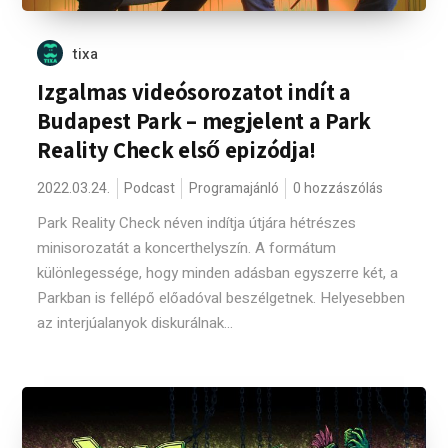
tixa
Izgalmas videósorozatot indít a
Budapest Park – megjelent a Park
Reality Check első epizódja!
2022.03.24.
Podcast
Programajánló
0 hozzászólás
Park Reality Check néven indítja útjára hétrészes
minisorozatát a koncerthelyszín. A formátum
különlegessége, hogy minden adásban egyszerre két, a
Parkban is fellépő előadóval beszélgetnek. Helyesebben
az interjúalanyok diskurálnak...