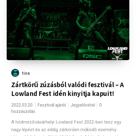
tixa
Zártkörű zúzásból valódi fesztivál – A
Lowland Fest idén kinyitja kapuit!
2022.03.20.
Fesztivál ajánló
Jegyelővétel
0
hozzászólás
A hódmezővásárhelyi Lowland Fest 2022-ben tesz egy
nagy lépést és az eddig zárkörűen működő esemény