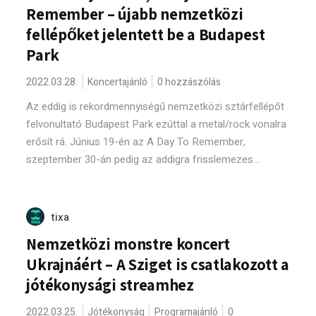
Remember – újabb nemzetközi
fellépőket jelentett be a Budapest
Park
2022.03.28.
Koncertajánló
0 hozzászólás
Az eddig is rekordmennyiségű nemzetközi sztárfellépőt
felvonultató Budapest Park ezúttal a metal/rock vonalra
erősít rá. Június 19-én az A Day To Remember,
szeptember 30-án pedig az addigra frisslemezes...
tixa
Nemzetközi monstre koncert
Ukrajnáért – A Sziget is csatlakozott a
jótékonysági streamhez
2022.03.25.
Jótékonyság
Programajánló
0