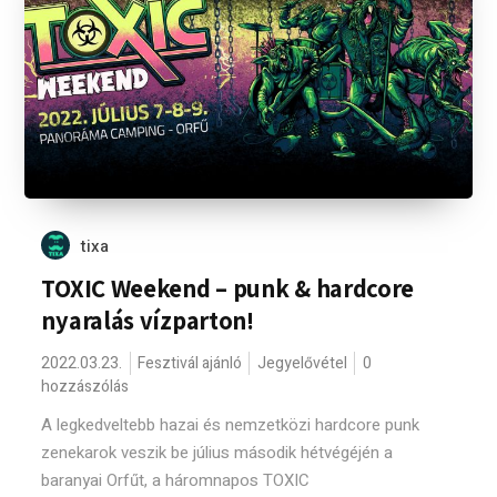
tixa
TOXIC Weekend – punk & hardcore
nyaralás vízparton!
2022.03.23.
Fesztivál ajánló
Jegyelővétel
0
hozzászólás
A legkedveltebb hazai és nemzetközi hardcore punk
zenekarok veszik be július második hétvégéjén a
baranyai Orfűt, a háromnapos TOXIC