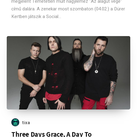
megjelent Temetetlen múlt nagylemez "Az alagút vége"
című dalára. A zenekar most szombaton (04.02.) a Dürer
Kertben játszik a Social...
tixa
Three Days Grace, A Day To