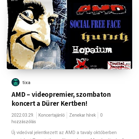
tixa
AMD – videopremier, szombaton
koncert a Dürer Kertben!
2022.03.29.
Koncertajánló
Zenekar hírek
0
hozzászólás
Új videóval jelentkezett az AMD a tavaly októberben