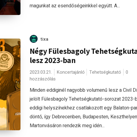
magunkat az esendőségeinkkel együtt. A...
tixa
Négy Fülesbagoly Tehetségkut
lesz 2023-ban
2023.03.21.
Koncertajánló
Tehetségkutató
0
hozzászólás
Minden eddiginél nagyobb volumenű lesz a Civil Dí
jelölt Fülesbagoly Tehetségkutató-sorozat 2023-b
eddigi helyszínekhez csatlakozott egy Balaton-par
döntő, így Debrecenben, Budapesten, Keszthelye
Martonvásáron rendezik meg idén...