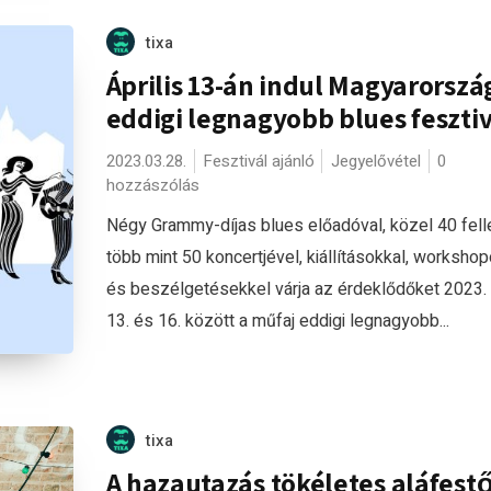
tixa
Április 13-án indul Magyarorszá
eddigi legnagyobb blues fesztiv
2023.03.28.
Fesztivál ajánló
Jegyelővétel
0
hozzászólás
Négy Grammy-díjas blues előadóval, közel 40 fel
több mint 50 koncertjével, kiállításokkal, worksho
és beszélgetésekkel várja az érdeklődőket 2023. á
13. és 16. között a műfaj eddigi legnagyobb...
tixa
A hazautazás tökéletes aláfestő