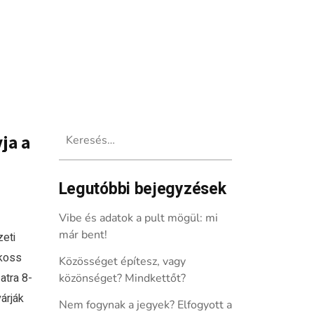
Keresés:
ja a
Legutóbbi bejegyzések
Vibe és adatok a pult mögül: mi
már bent!
eti
lkoss
Közösséget építesz, vagy
atra 8-
közönséget? Mindkettőt?
várják
Nem fogynak a jegyek? Elfogyott a