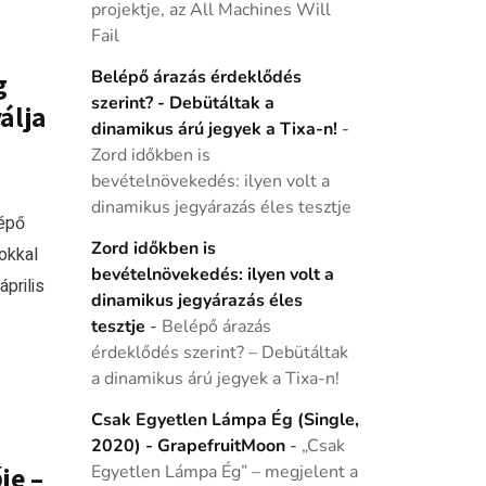
projektje, az All Machines Will
Fail
Belépő árazás érdeklődés
g
szerint? - Debütáltak a
álja
dinamikus árú jegyek a Tixa-n!
-
Zord időkben is
bevételnövekedés: ilyen volt a
dinamikus jegyárazás éles tesztje
lépő
Zord időkben is
pokkal
bevételnövekedés: ilyen volt a
prilis
dinamikus jegyárazás éles
tesztje
-
Belépő árazás
érdeklődés szerint? – Debütáltak
a dinamikus árú jegyek a Tixa-n!
Csak Egyetlen Lámpa Ég (Single,
2020) - GrapefruitMoon
-
„Csak
je –
Egyetlen Lámpa Ég” – megjelent a