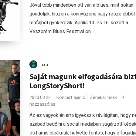
Jóval több mindenben ott van a blues, mint sokan
gondolják, hiszen a könnyűzene nagy része ebből
műfajból gyökerezik. Április 13. és 16. között a
Veszprém Blues Fesztiválon...
tixa
Saját magunk elfogadására bizt
LongStoryShort!
2023.03.22.
Koncert ajánló
Zenekar hírek
0
hozzászólás
Az ez vagyok én arra igyekszik rávilágítani, hogy 
szabad bedőlni a social mediában sugárzott képe
és hamis ideáknak, helyette fontos, hogy elfogadj