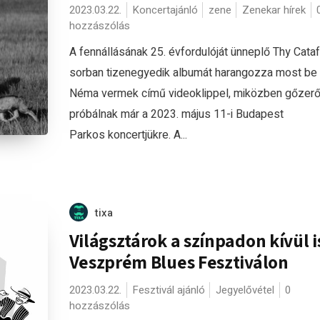
2023.03.22.
Koncertajánló
zene
Zenekar hírek
hozzászólás
A fennállásának 25. évfordulóját ünneplő Thy Cata
sorban tizenegyedik albumát harangozza most be
Néma vermek című videoklippel, miközben gőzerő
próbálnak már a 2023. május 11-i Budapest
Parkos koncertjükre. A...
tixa
Világsztárok a színpadon kívül i
Veszprém Blues Fesztiválon
2023.03.22.
Fesztivál ajánló
Jegyelővétel
0
hozzászólás