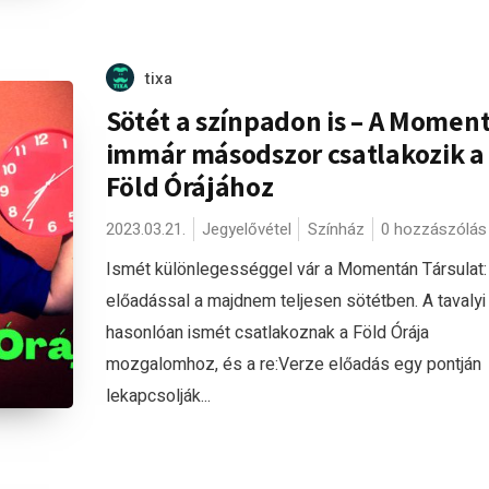
tixa
Sötét a színpadon is – A Momen
immár másodszor csatlakozik a
Föld Órájához
2023.03.21.
Jegyelővétel
Színház
0 hozzászólás
Ismét különlegességgel vár a Momentán Társulat:
előadással a majdnem teljesen sötétben. A tavaly
hasonlóan ismét csatlakoznak a Föld Órája
mozgalomhoz, és a re:Verze előadás egy pontján
lekapcsolják...