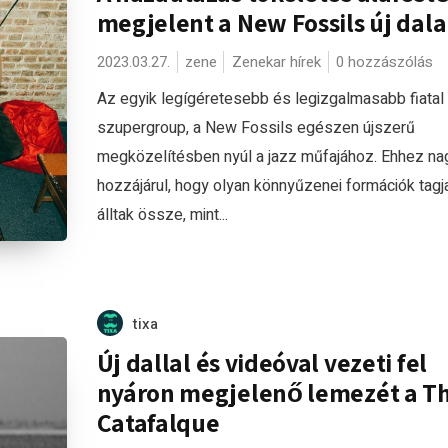
megjelent a New Fossils új dala
2023.03.27.
zene
Zenekar hírek
0 hozzászólás
Az egyik legígéretesebb és legizgalmasabb fiatal
szupergroup, a New Fossils egészen újszerű
megközelítésben nyúl a jazz műfajához. Ehhez n
hozzájárul, hogy olyan könnyűzenei formációk tagja
álltak össze, mint...
tixa
Új dallal és videóval vezeti fel
nyáron megjelenő lemezét a T
Catafalque