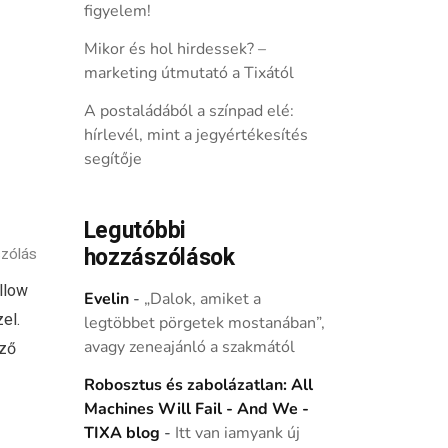
figyelem!
Mikor és hol hirdessek? –
marketing útmutató a Tixától
A postaládából a színpad elé:
hírlevél, mint a jegyértékesítés
segítője
Legutóbbi
hozzászólások
zólás
llow
Evelin
-
„Dalok, amiket a
el.
legtöbbet pörgetek mostanában”,
avagy zeneajánló a szakmától
mző
Robosztus és zabolázatlan: All
Machines Will Fail - And We -
TIXA blog
-
Itt van iamyank új