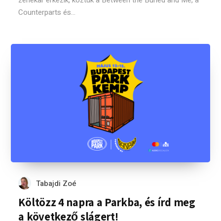
zenekar érkezik, köztük a Between the Buried and Me, a
Counterparts és...
Tabajdi Zoé
Költözz 4 napra a Parkba, és írd meg
a következő slágert!