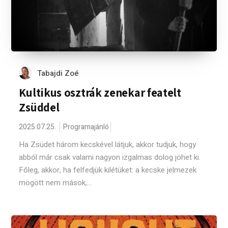
Tabajdi Zoé
Kultikus osztrák zenekar featelt
Zsüddel
2025.07.25.
Programajánló
Ha Zsüdet három kecskével látjuk, akkor tudjuk, hogy
abból már csak valami nagyon izgalmas dolog jöhet ki.
Főleg, akkor, ha felfedjük kilétüket: a kecske jelmezek
mögött nem mások,...