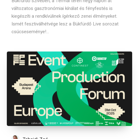
Bükfürdő szívében, a Termál téren négy napon át
változatos gasztronómiai kínálat és fényfestés is
kiegészíti a rendkívülinek ígérkező zenei élményeket.
Ismét fesztiválhétvége lesz a Bükfürdő Live sorozat
csúcseseménye!...