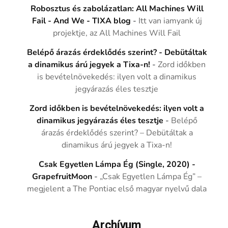
Robosztus és zabolázatlan: All Machines Will
Fail - And We - TIXA blog
-
Itt van iamyank új
projektje, az All Machines Will Fail
Belépő árazás érdeklődés szerint? - Debütáltak
a dinamikus árú jegyek a Tixa-n!
-
Zord időkben
is bevételnövekedés: ilyen volt a dinamikus
jegyárazás éles tesztje
Zord időkben is bevételnövekedés: ilyen volt a
dinamikus jegyárazás éles tesztje
-
Belépő
árazás érdeklődés szerint? – Debütáltak a
dinamikus árú jegyek a Tixa-n!
Csak Egyetlen Lámpa Ég (Single, 2020) -
GrapefruitMoon
-
„Csak Egyetlen Lámpa Ég” –
megjelent a The Pontiac első magyar nyelvű dala
Archívum