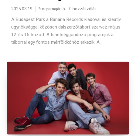
2025.03.19.
Programajánló
0 hozzászólás
A Budapest Park a Banana Records kiadóval és kreatív
ügynökséggel közösen dalszerzőtábort szervez május
12. és 15. között. A tehetséggondozó programjuk a
táborral egy fontos mérföldkőhöz érkezik. A...