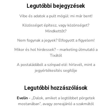
Legutóbbi bejegyzések
Vibe és adatok a pult mögül: mi már bent!
Közösséget építesz, vagy közönséget?
Mindkettőt?
Nem fogynak a jegyek? Elfogyott a figyelem!
Mikor és hol hirdessek? – marketing útmutató a
Tixától
A postaládából a színpad elé: hírlevél, mint a
jegyértékesítés segítője
Legutóbbi hozzászólások
Evelin
-
„Dalok, amiket a legtöbbet pörgetek
mostanában”, avagy zeneajánló a szakmától