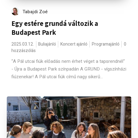
Tabajdi Zoé
Egy estére grundá változik a
Budapest Park
2025.03.12.
Buliajánló
Koncert ajánló
Programajánló
0
hozzászólás
“A Pál utcai fiúk előadás nem érhet véget a tapsrendnél“
- Újra a Budapest Park színpadán A GRUND - vígszínházi
fiúzenekar! A Pál utcai fiúk című nagy sikerű...