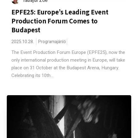
Tabajdi Zoé
EPFE25: Europe’s Leading Event
Production Forum Comes to
Budapest
2025.10.28.
Programajánló
The Event Production Forum Europe (EPFE25), now the
only international production meeting in Europe, will take
place on 31 October at the Budapest Arena, Hungary.
Celebrating its 10th...