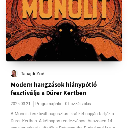
Tabajdi Zoé
Modern hangzások hiánypótló
fesztiválja a Dürer Kertben
2025.03.21.
Programajánló
0 hozzászólás
A Monolit fesztivált augusztus első két napján tartják a
Dürer Kertben. A kétnapos rendezvényre összesen 14