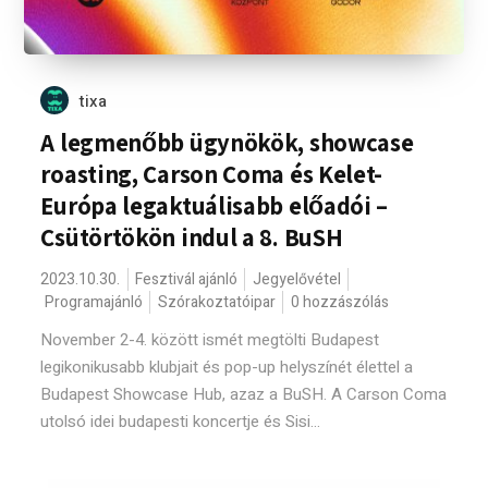
tixa
A legmenőbb ügynökök, showcase
roasting, Carson Coma és Kelet-
Európa legaktuálisabb előadói –
Csütörtökön indul a 8. BuSH
2023.10.30.
Fesztivál ajánló
Jegyelővétel
Programajánló
Szórakoztatóipar
0 hozzászólás
November 2-4. között ismét megtölti Budapest
legikonikusabb klubjait és pop-up helyszínét élettel a
Budapest Showcase Hub, azaz a BuSH. A Carson Coma
utolsó idei budapesti koncertje és Sisi...