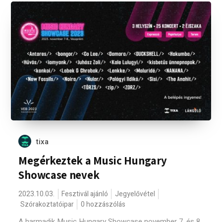
tixa
Megérkeztek a Music Hungary
Showcase nevek
2023.10.03.
Fesztivál ajánló
Jegyelővétel
Szórakoztatóipar
0 hozzászólás
A harmadik Music Hungary Showcase november 7. és 8.