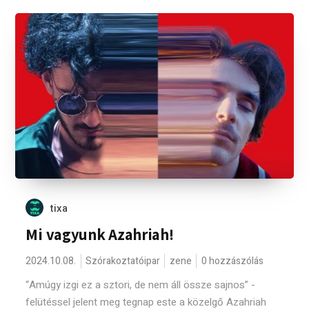
tixa
Mi vagyunk Azahriah!
2024.10.08.
Szórakoztatóipar
zene
0 hozzászólás
“Amúgy izgi ez a sztori, de nem áll össze sajnos” -
felütéssel jelent meg tegnap este a közelgő Azahriah