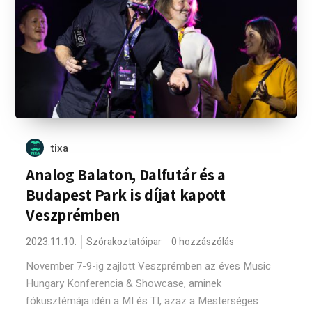
tixa
Analog Balaton, Dalfutár és a
Budapest Park is díjat kapott
Veszprémben
2023.11.10.
Szórakoztatóipar
0 hozzászólás
November 7-9-ig zajlott Veszprémben az éves Music
Hungary Konferencia & Showcase, aminek
fókusztémája idén a MI és TI, azaz a Mesterséges