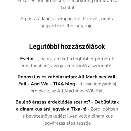
Mikor és hol hirdessek? – marketing útmutató a
Tixától
A postaládából a színpad elé: hírlevél, mint a
jegyértékesítés segítője
Legutóbbi hozzászólások
Evelin
-
„Dalok, amiket a legtöbbet pörgetek
mostanában”, avagy zeneajánló a szakmától
Robosztus és zabolázatlan: All Machines Will
Fail - And We - TIXA blog
-
Itt van iamyank új
projektje, az All Machines Will Fail
Belépő árazás érdeklődés szerint? - Debütáltak
a dinamikus árú jegyek a Tixa-n!
-
Zord időkben
is bevételnövekedés: ilyen volt a dinamikus
jegyárazás éles tesztje