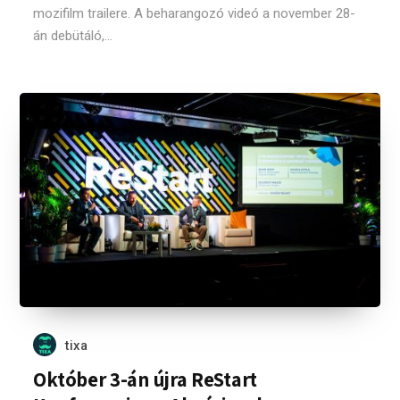
mozifilm trailere. A beharangozó videó a november 28-
án debütáló,...
tixa
Október 3-án újra ReStart