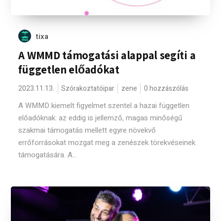
tixa
A WMMD támogatási alappal segíti a
független előadókat
2023.11.13.
Szórakoztatóipar
zene
0 hozzászólás
A WMMD kiemelt figyelmet szentel a hazai független
előadóknak: az eddig is jellemző, magas minőségű
szakmai támogatás mellett egyre növekvő
errőforrásokat mozgat meg a zenészek törekvéseinek
támogatására. A...