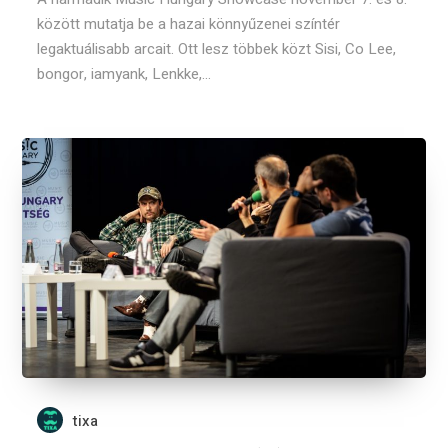
között mutatja be a hazai könnyűzenei színtér
legaktuálisabb arcait. Ott lesz többek közt Sisi, Co Lee,
bongor, iamyank, Lenkke,...
tixa