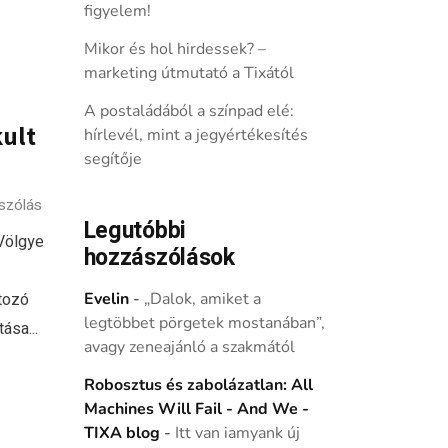
figyelem!
Mikor és hol hirdessek? –
marketing útmutató a Tixától
A postaládából a színpad elé:
ult
hírlevél, mint a jegyértékesítés
segítője
szólás
Legutóbbi
Völgye
hozzászólások
tozó
Evelin
-
„Dalok, amiket a
legtöbbet pörgetek mostanában”,
ása...
avagy zeneajánló a szakmától
Robosztus és zabolázatlan: All
Machines Will Fail - And We -
TIXA blog
-
Itt van iamyank új