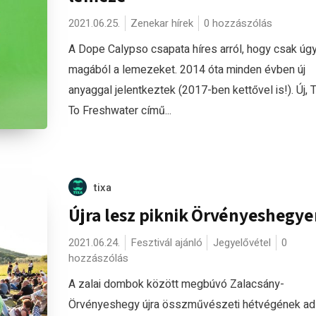
2021.06.25.
Zenekar hírek
0 hozzászólás
A Dope Calypso csapata híres arról, hogy csak úgy
magából a lemezeket. 2014 óta minden évben új
anyaggal jelentkeztek (2017-ben kettővel is!). Új, 
To Freshwater című...
tixa
Újra lesz piknik Örvényeshegye
2021.06.24.
Fesztivál ajánló
Jegyelővétel
0
hozzászólás
A zalai dombok között megbúvó Zalacsány-
Örvényeshegy újra összművészeti hétvégének ad