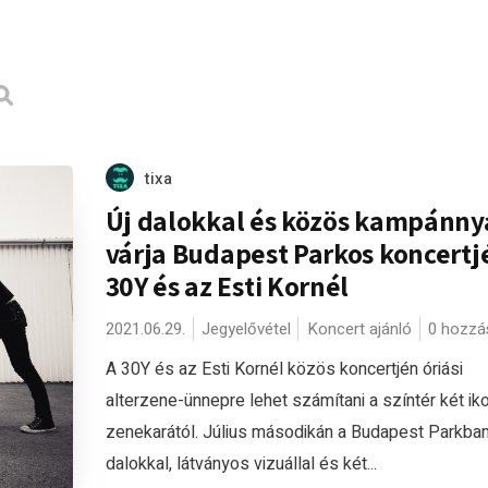
tixa
Új dalokkal és közös kampánny
várja Budapest Parkos koncertj
30Y és az Esti Kornél
2021.06.29.
Jegyelővétel
Koncert ajánló
0 hozzá
A 30Y és az Esti Kornél közös koncertjén óriási
alterzene-ünnepre lehet számítani a színtér két ik
zenekarától. Július másodikán a Budapest Parkban
dalokkal, látványos vizuállal és két...