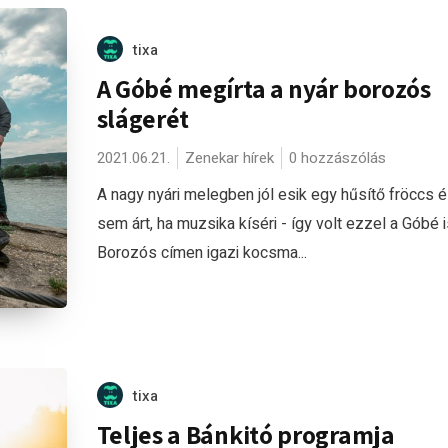
tixa
A Góbé megírta a nyár borozós
slágerét
2021.06.21.
Zenekar hírek
0 hozzászólás
A nagy nyári melegben jól esik egy hűsítő fröccs 
sem árt, ha muzsika kíséri - így volt ezzel a Góbé i
Borozós címen igazi kocsma...
tixa
Teljes a Bánkitó programja