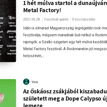
1 hét múlva startol a dunaújvár
Metal Factory!
2021.06.28.
Fesztivál ajánló
0 hozzászólás
Idén is elmarad Magyarország legrégebbi rock-me
fesztiválja, mégsem maradnak buli nélkül a Rockm
rajongók: a Szalki-szigeten egy hét múlva kezdődi
Metal Factory fesztivál. A Rockmaraton jól megsz
helyszínén,...
tixa
Az őskáosz zsákjából kiszabadu
született meg a Dope Calypso ú
lemeze