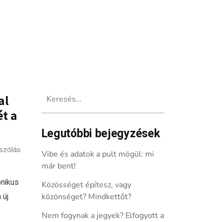
Keresés:
al
ét a
Legutóbbi bejegyzések
szólás
Vibe és adatok a pult mögül: mi
már bent!
onikus
Közösséget építesz, vagy
 új
közönséget? Mindkettőt?
Nem fogynak a jegyek? Elfogyott a