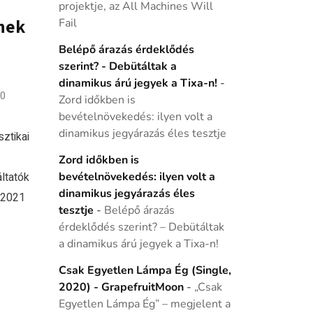
projektje, az All Machines Will
snek
Fail
Belépő árazás érdeklődés
szerint? - Debütáltak a
dinamikus árú jegyek a Tixa-n!
-
0
Zord időkben is
bevételnövekedés: ilyen volt a
dinamikus jegyárazás éles tesztje
sztikai
Zord időkben is
ltatók
bevételnövekedés: ilyen volt a
dinamikus jegyárazás éles
 2021
tesztje
-
Belépő árazás
érdeklődés szerint? – Debütáltak
a dinamikus árú jegyek a Tixa-n!
Csak Egyetlen Lámpa Ég (Single,
2020) - GrapefruitMoon
-
„Csak
Egyetlen Lámpa Ég” – megjelent a