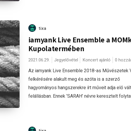
tixa
iamyank Live Ensemble a MOMk
Kupolatermében
2021.06.29.
Jegyelővétel
Koncert ajánló
0 hozzá
Az iamyank Live Ensemble 2018-as Művészetek 
felkérésére alakult meg és azóta is a szerző
hagyományos hangszerekre írt műveit adja elő vál
felállásban. Ennek ’SARAH’ névre keresztelt folytat
tixa