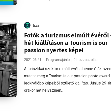
tixa
Fotók a turizmus elmúlt évéről 
hét kiállításon a Tourism is our
passion nyertes képei
2021.06.21.
Programajánló
0 hozzászólás
A turisztikai szektor elmúlt évét a benne élők sz
mutatja meg a Tourism is our passion photo award
legkiválóbb képeiből születő kiállítás. Június 29-é
órakor hét helyszínen...