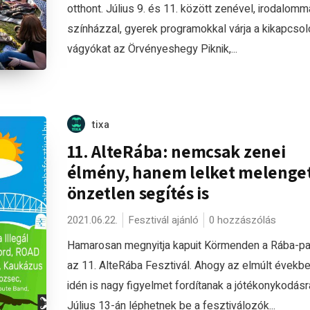
otthont. Július 9. és 11. között zenével, irodalomma
színházzal, gyerek programokkal várja a kikapcsol
vágyókat az Örvényeshegy Piknik,...
tixa
11. AlteRába: nemcsak zenei
élmény, hanem lelket melenge
önzetlen segítés is
2021.06.22.
Fesztivál ajánló
0 hozzászólás
Hamarosan megnyitja kapuit Körmenden a Rába-pa
az 11. AlteRába Fesztivál. Ahogy az elmúlt évekbe
idén is nagy figyelmet fordítanak a jótékonykodásr
Július 13-án léphetnek be a fesztiválozók...