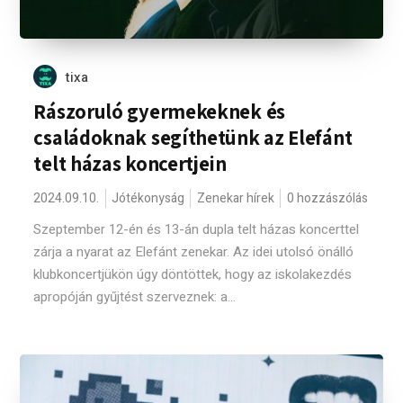
tixa
Rászoruló gyermekeknek és
családoknak segíthetünk az Elefánt
telt házas koncertjein
2024.09.10.
Jótékonyság
Zenekar hírek
0 hozzászólás
Szeptember 12-én és 13-án dupla telt házas koncerttel
zárja a nyarat az Elefánt zenekar. Az idei utolsó önálló
klubkoncertjükön úgy döntöttek, hogy az iskolakezdés
apropóján gyűjtést szerveznek: a...