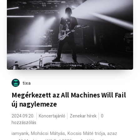
tixa
Megérkezett az All Machines Will Fail
új nagylemeze
2024.09.20.
Koncertajánló
Zenekar hírek
0
hozzászólás
iamyank, Mohácsi Mátyás, Kocsis Máté triója, azaz