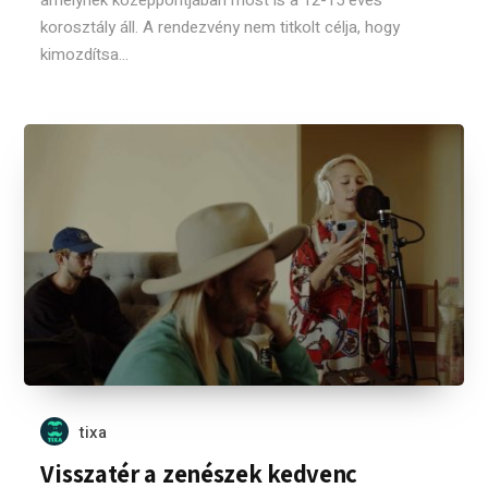
amelynek középpontjában most is a 12-15 éves
korosztály áll. A rendezvény nem titkolt célja, hogy
kimozdítsa...
tixa
Visszatér a zenészek kedvenc