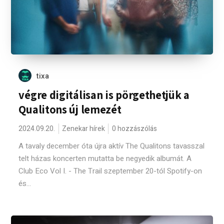
tixa
végre digitálisan is pörgethetjük a
Qualitons új lemezét
2024.09.20.
Zenekar hírek
0 hozzászólás
A tavaly december óta újra aktív The Qualitons tavasszal
telt házas koncerten mutatta be negyedik albumát. A
Club Eco Vol I. - The Trail szeptember 20-tól Spotify-on
és...