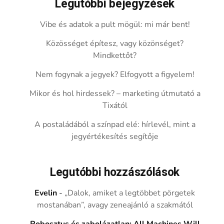
Legutóbbi bejegyzések
Vibe és adatok a pult mögül: mi már bent!
Közösséget építesz, vagy közönséget?
Mindkettőt?
Nem fogynak a jegyek? Elfogyott a figyelem!
Mikor és hol hirdessek? – marketing útmutató a
Tixától
A postaládából a színpad elé: hírlevél, mint a
jegyértékesítés segítője
Legutóbbi hozzászólások
Evelin
-
„Dalok, amiket a legtöbbet pörgetek
mostanában”, avagy zeneajánló a szakmától