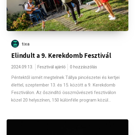
tixa
Elindult a 9. Kerekdomb Fesztivál
2024.09.13.
Fesztivál ajánló
0 hozzászólás
Péntektől ismét megtelnek Tállya pincészetei és kertjei
élettel, szeptember 13. és 15. között a 9. Kerekdomb
Fesztiválon. Az őszindító összművészeti fesztiválon
közel 20 helyszínen, 150 különféle program közül...