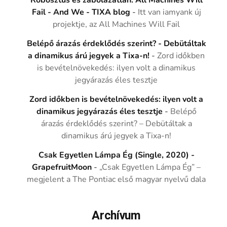
Robosztus és zabolázatlan: All Machines Will
Fail - And We - TIXA blog
-
Itt van iamyank új
projektje, az All Machines Will Fail
Belépő árazás érdeklődés szerint? - Debütáltak
a dinamikus árú jegyek a Tixa-n!
-
Zord időkben
is bevételnövekedés: ilyen volt a dinamikus
jegyárazás éles tesztje
Zord időkben is bevételnövekedés: ilyen volt a
dinamikus jegyárazás éles tesztje
-
Belépő
árazás érdeklődés szerint? – Debütáltak a
dinamikus árú jegyek a Tixa-n!
Csak Egyetlen Lámpa Ég (Single, 2020) -
GrapefruitMoon
-
„Csak Egyetlen Lámpa Ég” –
megjelent a The Pontiac első magyar nyelvű dala
Archívum