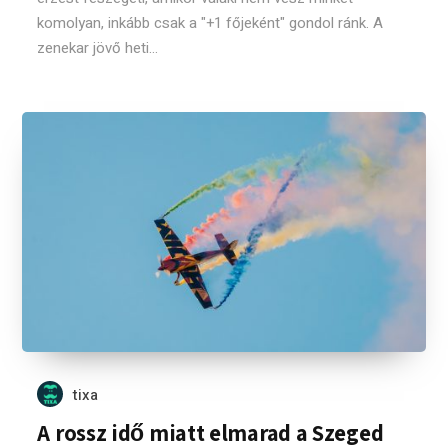
komolyan, inkább csak a "+1 főjeként" gondol ránk. A
zenekar jövő heti...
tixa
A rossz idő miatt elmarad a Szeged