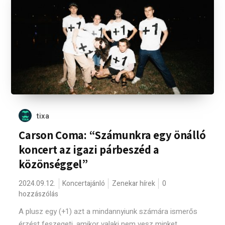
tixa
Carson Coma: “Számunkra egy önálló
koncert az igazi párbeszéd a
közönséggel”
2024.09.12.
Koncertajánló
Zenekar hírek
0
hozzászólás
A plusz egy (+1) azt a mindannyiunk számára ismerős
érzést feszegeti, amikor valaki nem vesz minket