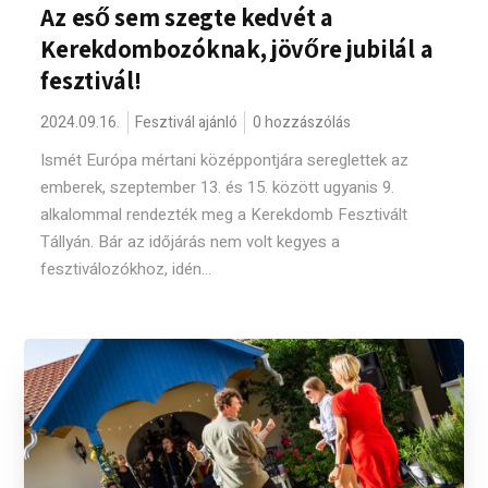
Az eső sem szegte kedvét a
Kerekdombozóknak, jövőre jubilál a
fesztivál!
2024.09.16.
Fesztivál ajánló
0 hozzászólás
Ismét Európa mértani középpontjára sereglettek az
emberek, szeptember 13. és 15. között ugyanis 9.
alkalommal rendezték meg a Kerekdomb Fesztivált
Tállyán. Bár az időjárás nem volt kegyes a
fesztiválozókhoz, idén...