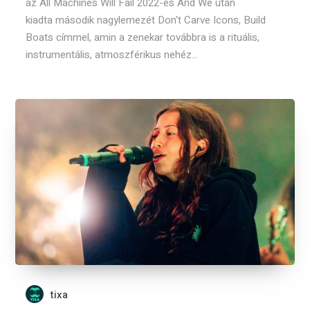
az All Machines Will Fail 2022-es And We után
kiadta második nagylemezét Don't Carve Icons, Build
Boats címmel, amin a zenekar továbbra is a rituális,
instrumentális, atmoszférikus nehéz...
tixa