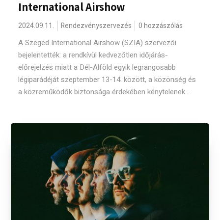
International Airshow
2024.09.11.
Rendezvényszervezés
0 hozzászólás
A Szeged International Airshow (SZIA) szervezői
bejelentették: a rendkívül kedvezőtlen időjárás-
előrejelzés miatt a Dél-Alföld egyik legrangosabb
légiparádéját szeptember 13-14. között, a közönség és
a közreműködők biztonsága érdekében kénytelenek...