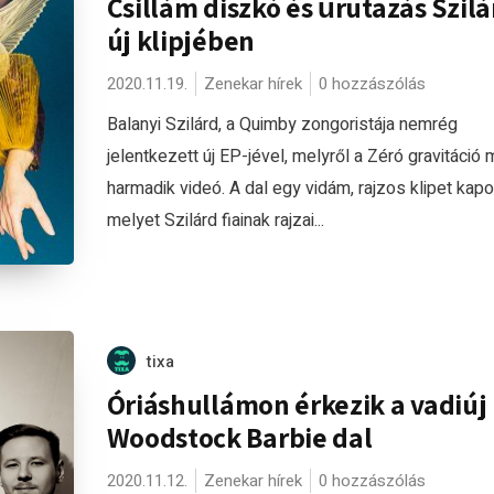
Csillám diszkó és űrutazás Szilá
új klipjében
2020.11.19.
Zenekar hírek
0 hozzászólás
Balanyi Szilárd, a Quimby zongoristája nemrég
jelentkezett új EP-jével, melyről a Zéró gravitáció 
harmadik videó. A dal egy vidám, rajzos klipet kapot
melyet Szilárd fiainak rajzai...
tixa
Óriáshullámon érkezik a vadiúj
Woodstock Barbie dal
2020.11.12.
Zenekar hírek
0 hozzászólás