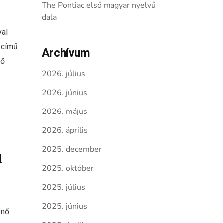
The Pontiac első magyar nyelvű
dala
val
" című
Archívum
ző
2026. július
2026. június
2026. május
2026. április
2025. december
l
2025. október
2025. július
2025. június
enő