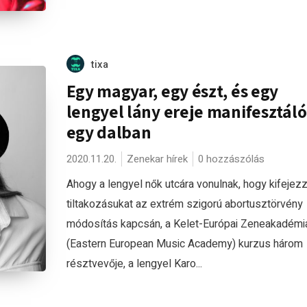
tixa
Egy magyar, egy észt, és egy
lengyel lány ereje manifesztáló
egy dalban
2020.11.20.
Zenekar hírek
0 hozzászólás
Ahogy a lengyel nők utcára vonulnak, hogy kifejez
tiltakozásukat az extrém szigorú abortusztörvény
módosítás kapcsán, a Kelet-Európai Zeneakadémi
(Eastern European Music Academy) kurzus három
résztvevője, a lengyel Karo...