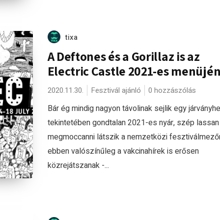
tixa
A Deftones és a Gorillaz is az
Electric Castle 2021-es menüjén
2020.11.30.
Fesztivál ajánló
0 hozzászólás
Bár ég mindig nagyon távolinak sejlik egy járványh
tekintetében gondtalan 2021-es nyár, szép lassan
megmoccanni látszik a nemzetközi fesztiválmező
ebben valószínűleg a vakcinahírek is erősen
közrejátszanak -...