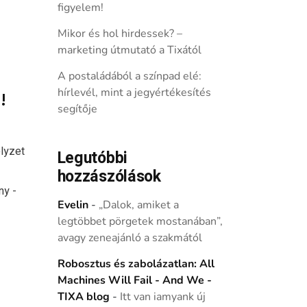
figyelem!
Mikor és hol hirdessek? –
marketing útmutató a Tixától
A postaládából a színpad elé:
hírlevél, mint a jegyértékesítés
!
segítője
elyzet
Legutóbbi
hozzászólások
ny -
Evelin
-
„Dalok, amiket a
legtöbbet pörgetek mostanában”,
avagy zeneajánló a szakmától
Robosztus és zabolázatlan: All
Machines Will Fail - And We -
TIXA blog
-
Itt van iamyank új