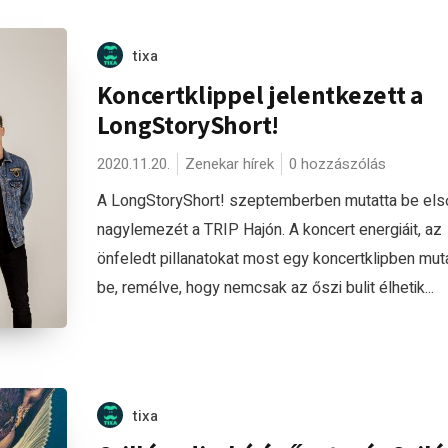
tixa
Koncertklippel jelentkezett a
LongStoryShort!
2020.11.20.
Zenekar hírek
0 hozzászólás
A LongStoryShort! szeptemberben mutatta be els
nagylemezét a TRIP Hajón. A koncert energiáit, az
önfeledt pillanatokat most egy koncertklipben mut
be, remélve, hogy nemcsak az őszi bulit élhetik...
tixa