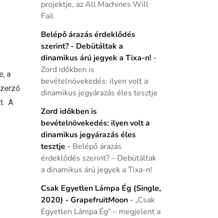
projektje, az All Machines Will
Fail
Belépő árazás érdeklődés
szerint? - Debütáltak a
dinamikus árú jegyek a Tixa-n!
-
Zord időkben is
, a
bevételnövekedés: ilyen volt a
szerző
dinamikus jegyárazás éles tesztje
t. A
Zord időkben is
bevételnövekedés: ilyen volt a
dinamikus jegyárazás éles
tesztje
-
Belépő árazás
érdeklődés szerint? – Debütáltak
a dinamikus árú jegyek a Tixa-n!
Csak Egyetlen Lámpa Ég (Single,
2020) - GrapefruitMoon
-
„Csak
Egyetlen Lámpa Ég” – megjelent a