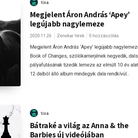
tixa
Megjelent Áron András ‘Apey’
legújabb nagylemeze
2020.11.26.
Zenekar hírek
0 hozzászólás
Megjelent Áron András ‘Apey’ legújabb nagylemeze
Book of Changes, szólókarrierjének negyedik, dal
pályafutásának tizedik lemeze az elmúlt 10 év alat
12 dalból álló album mindegyik dala rendkívül...
tixa
Bátraké a világ az Anna & the
Barbies új videójában