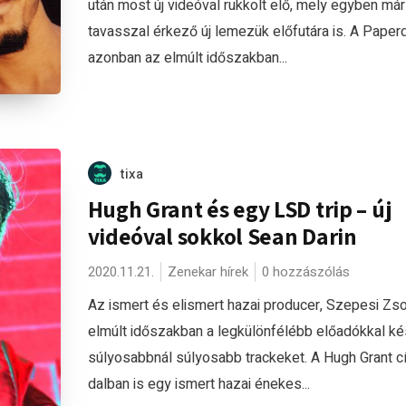
után most új videóval rukkolt elő, mely egyben már
tavasszal érkező új lemezük előfutára is. A Paper
azonban az elmúlt időszakban...
tixa
Hugh Grant és egy LSD trip – új
videóval sokkol Sean Darin
2020.11.21.
Zenekar hírek
0 hozzászólás
Az ismert és elismert hazai producer, Szepesi Zso
elmúlt időszakban a legkülönfélébb előadókkal ké
súlyosabbnál súlyosabb trackeket. A Hugh Grant 
dalban is egy ismert hazai énekes...