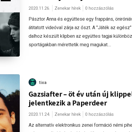
2020.11.26.
Zenekar hírek
0 hozzászólás
Pásztor Anna és együttese egy frappáns, öniróniá
átitatott videóval zárja az őszt. A "Játék az egész
dalhoz készült klipben az együttes tagjai különbö
sportágakban mérettetik meg magukat....
tixa
Gazsiafter – öt év után új klippe
jelentkezik a Paperdeer
2020.11.24.
Zenekar hírek
0 hozzászólás
Az alternatív elektronikus zenei formáció némi pih