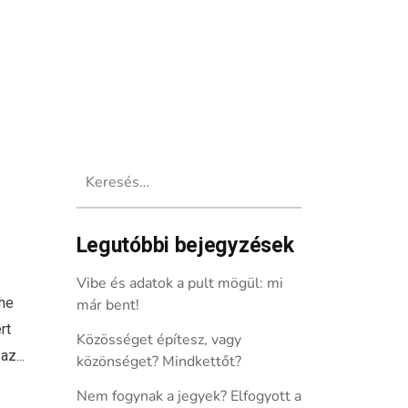
Keresés:
Legutóbbi bejegyzések
Vibe és adatok a pult mögül: mi
The
már bent!
rt
Közösséget építesz, vagy
az...
közönséget? Mindkettőt?
Nem fogynak a jegyek? Elfogyott a