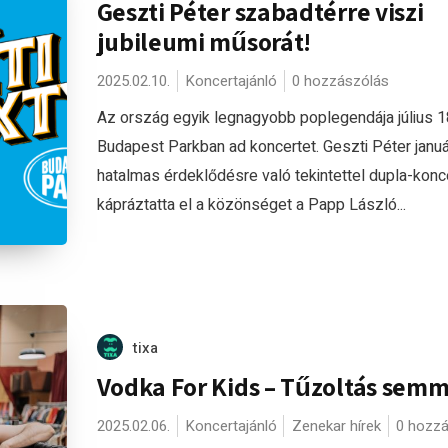
Geszti Péter szabadtérre viszi
jubileumi műsorát!
2025.02.10.
Koncertajánló
0 hozzászólás
Az ország egyik legnagyobb poplegendája július 1
Budapest Parkban ad koncertet. Geszti Péter janu
hatalmas érdeklődésre való tekintettel dupla-konce
kápráztatta el a közönséget a Papp László...
tixa
Vodka For Kids – Tűzoltás semm
2025.02.06.
Koncertajánló
Zenekar hírek
0 hozzá