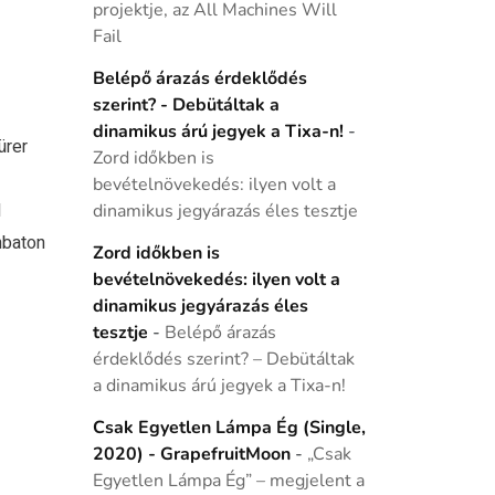
projektje, az All Machines Will
Fail
Belépő árazás érdeklődés
szerint? - Debütáltak a
dinamikus árú jegyek a Tixa-n!
-
ürer
Zord időkben is
bevételnövekedés: ilyen volt a
l
dinamikus jegyárazás éles tesztje
mbaton
Zord időkben is
bevételnövekedés: ilyen volt a
dinamikus jegyárazás éles
tesztje
-
Belépő árazás
érdeklődés szerint? – Debütáltak
a dinamikus árú jegyek a Tixa-n!
Csak Egyetlen Lámpa Ég (Single,
2020) - GrapefruitMoon
-
„Csak
Egyetlen Lámpa Ég” – megjelent a