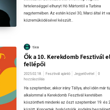
hirtelenséggel elhunyt Hó Mártontól a Turbina
nagytermében. Az estén közel 30, Marci által írt v
közreműködésével készült...
tixa
Ők a 10. Kerekdomb Fesztivál e
fellépői
2025.02.18.
Fesztivál ajánló
Jegyelővétel
0
hozzászólás
Ha szeptember, akkor irány Tállya, ahol idén már ti
alkalommal a Kerekdomb Fesztivál keretében
köszöntheti mindenki az őszt szeptember 19. és 2
között. Koncertek, borkóstolók, irodalmi beszélge