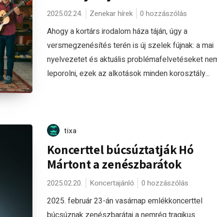
2025.02.24.
Zenekar hírek
0 hozzászólás
Ahogy a kortárs irodalom háza táján, úgy a
versmegzenésítés terén is új szelek fújnak: a mai
nyelvezetet és aktuális problémafelvetéseket nem
leporolni, ezek az alkotások minden korosztály...
tixa
Koncerttel búcsúztatják Hó
Mártont a zenészbarátok
2025.02.20.
Koncertajánló
0 hozzászólás
2025. február 23-án vasárnap emlékkoncerttel
búcsúznak zenészbarátai a nemrég tragikus