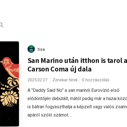
tixa
San Marino után itthon is tarol 
Carson Coma új dala
2025.02.27.
Zenekar hírek
0 hozzászólás
A "Daddy Said No" a san marinói Eurovízió első
elődöntőjén debütált, mától pedig már a hazai kö
is bátran fogyaszthatja a képzelt vagy valós zsar
apáról szóló számot....