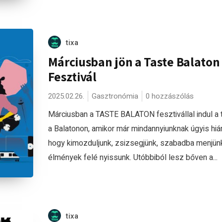
tixa
Márciusban jön a Taste Balaton
Fesztivál
2025.02.26.
Gasztronómia
0 hozzászólás
Márciusban a TASTE BALATON fesztivállal indul a 
a Balatonon, amikor már mindannyiunknak úgyis hiá
hogy kimozduljunk, zsizsegjünk, szabadba menjünk
élmények felé nyissunk. Utóbbiból lesz bőven a...
tixa