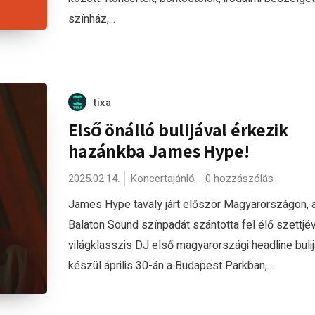
színház,...
tixa
Első önálló bulijával érkezik
hazánkba James Hype!
2025.02.14.
Koncertajánló
0 hozzászólás
James Hype tavaly járt először Magyarországon, 
Balaton Sound színpadát szántotta fel élő szettjév
világklasszis DJ első magyarországi headline bulij
készül április 30-án a Budapest Parkban,...