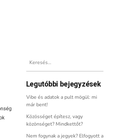
Keresés:
a
Legutóbbi bejegyzések
Vibe és adatok a pult mögül: mi
már bent!
zönség
Közösséget építesz, vagy
nok
közönséget? Mindkettőt?
Nem fogynak a jegyek? Elfogyott a