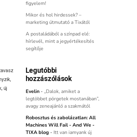
figyelem!
Mikor és hol hirdessek? –
marketing útmutató a Tixától
A postaládából a színpad elé:
hírlevél, mint a jegyértékesítés
segítője
Legutóbbi
tavasz
hozzászólások
nyzik,
, új
Evelin
-
„Dalok, amiket a
legtöbbet pörgetek mostanában”,
avagy zeneajánló a szakmától
Robosztus és zabolázatlan: All
Machines Will Fail - And We -
TIXA blog
-
Itt van iamyank új