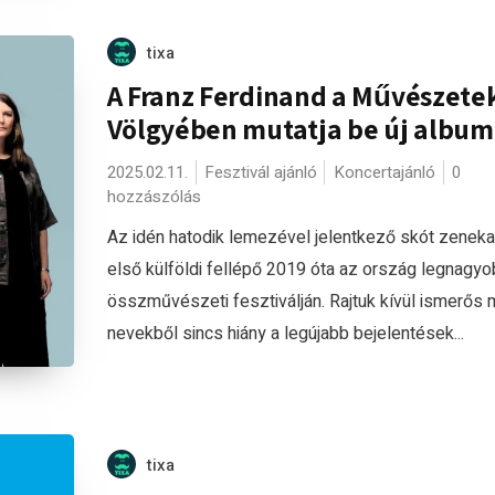
tixa
A Franz Ferdinand a Művészete
Völgyében mutatja be új album
2025.02.11.
Fesztivál ajánló
Koncertajánló
0
hozzászólás
Az idén hatodik lemezével jelentkező skót zeneka
első külföldi fellépő 2019 óta az ország legnagy
összművészeti fesztiválján. Rajtuk kívül ismerős
nevekből sincs hiány a legújabb bejelentések...
tixa