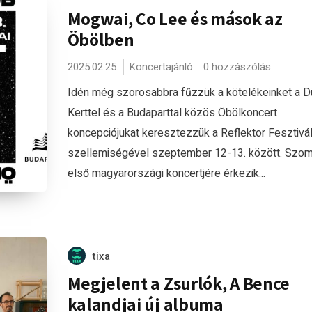
Mogwai, Co Lee és mások az
Öbölben
2025.02.25.
Koncertajánló
0 hozzászólás
Idén még szorosabbra fűzzük a kötelékeinket a D
Kerttel és a Budaparttal közös Öbölkoncert
koncepciójukat keresztezzük a Reflektor Fesztivá
szellemiségével szeptember 12-13. között. Szo
első magyarországi koncertjére érkezik...
tixa
Megjelent a Zsurlók, A Bence
kalandjai új albuma