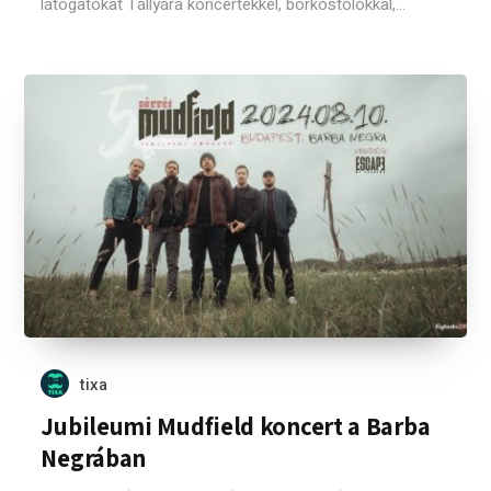
látogatókat Tállyára koncertekkel, borkóstolókkal,...
tixa
Jubileumi Mudfield koncert a Barba
Negrában