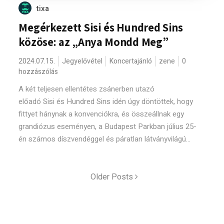
tixa
Megérkezett Sisi és Hundred Sins
közöse: az „Anya Mondd Meg”
2024.07.15.
Jegyelővétel
Koncertajánló
zene
0
hozzászólás
A két teljesen ellentétes zsánerben utazó
előadó Sisi és Hundred Sins idén úgy döntöttek, hogy
fittyet hánynak a konvenciókra, és összeállnak egy
grandiózus eseményen, a Budapest Parkban július 25-
én számos díszvendéggel és páratlan látványvilágú...
Older Posts