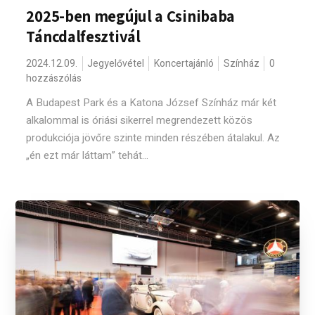
2025-ben megújul a Csinibaba
Táncdalfesztivál
2024.12.09.
Jegyelővétel
Koncertajánló
Színház
0
hozzászólás
A Budapest Park és a Katona József Színház már két
alkalommal is óriási sikerrel megrendezett közös
produkciója jövőre szinte minden részében átalakul. Az
„én ezt már láttam” tehát...