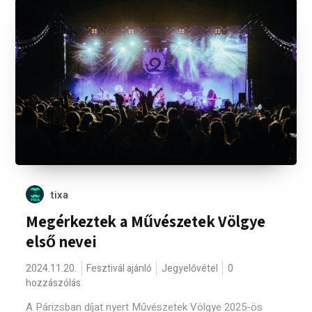
tixa
Megérkeztek a Művészetek Völgye
első nevei
2024.11.20.
Fesztivál ajánló
Jegyelővétel
0
hozzászólás
A Párizsban díjat nyert Művészetek Völgye 2025-ös