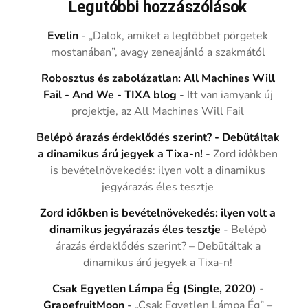
Legutóbbi hozzászólások
Evelin
-
„Dalok, amiket a legtöbbet pörgetek
mostanában”, avagy zeneajánló a szakmától
Robosztus és zabolázatlan: All Machines Will
Fail - And We - TIXA blog
-
Itt van iamyank új
projektje, az All Machines Will Fail
Belépő árazás érdeklődés szerint? - Debütáltak
a dinamikus árú jegyek a Tixa-n!
-
Zord időkben
is bevételnövekedés: ilyen volt a dinamikus
jegyárazás éles tesztje
Zord időkben is bevételnövekedés: ilyen volt a
dinamikus jegyárazás éles tesztje
-
Belépő
árazás érdeklődés szerint? – Debütáltak a
dinamikus árú jegyek a Tixa-n!
Csak Egyetlen Lámpa Ég (Single, 2020) -
GrapefruitMoon
-
„Csak Egyetlen Lámpa Ég” –