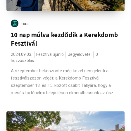
tixa
10 nap múlva kezdődik a Kerekdomb
Fesztivál
2024.09.03.
Fesztivál ajánló
Jegyelővétel
0
hozzászólás
A szeptember beköszönte még közel sem jelenti a
fesztiválszezon végét: a Kerekdomb Fesztivál
szeptember 13. és 15. között csábít Tállyára, hogy a
mesés történelmi településen elmerülhessünk az ősz...