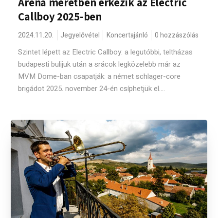
Aréna méretben érkezik az Electric
Callboy 2025-ben
2024.11.20.
Jegyelővétel
Koncertajánló
0 hozzászólás
Szintet lépett az Electric Callboy: a legutóbbi, teltházas
budapesti bulijuk után a srácok legközelebb már az
MVM Dome-ban csapatják: a német schlager-core
brigádot 2025. november 24-én csíphetjük el....