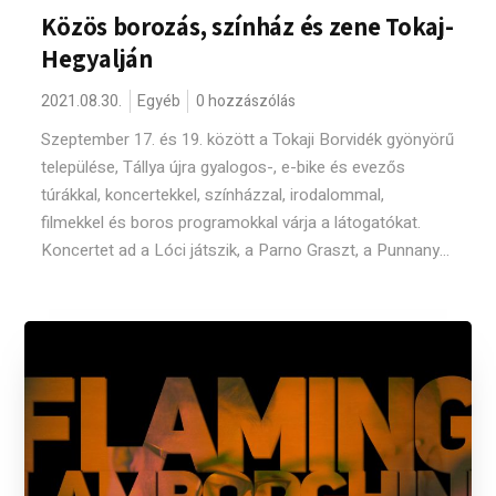
Közös borozás, színház és zene Tokaj-
Hegyalján
2021.08.30.
Egyéb
0 hozzászólás
Szeptember 17. és 19. között a Tokaji Borvidék gyönyörű
települése, Tállya újra gyalogos-, e-bike és evezős
túrákkal, koncertekkel, színházzal, irodalommal,
filmekkel és boros programokkal várja a látogatókat.
Koncertet ad a Lóci játszik, a Parno Graszt, a Punnany...