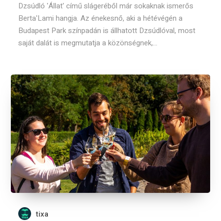
Dzsúdló 'Állat' című slágeréből már sokaknak ismerős
Berta'Lami hangja. Az énekesnő, aki a hétévégén a
Budapest Park színpadán is állhatott Dzsúdlóval, most
saját dalát is megmutatja a közönségnek,...
tixa