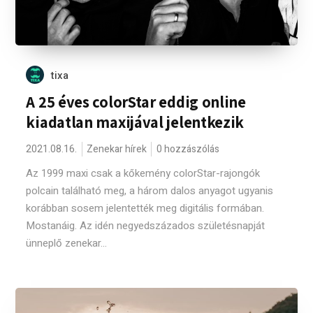
tixa
A 25 éves colorStar eddig online
kiadatlan maxijával jelentkezik
2021.08.16.
Zenekar hírek
0 hozzászólás
Az 1999 maxi csak a kőkemény colorStar-rajongók
polcain található meg, a három dalos anyagot ugyanis
korábban sosem jelentették meg digitális formában.
Mostanáig. Az idén negyedszázados születésnapját
ünneplő zenekar...