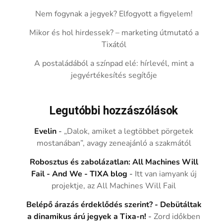
Nem fogynak a jegyek? Elfogyott a figyelem!
Mikor és hol hirdessek? – marketing útmutató a
Tixától
A postaládából a színpad elé: hírlevél, mint a
jegyértékesítés segítője
Legutóbbi hozzászólások
Evelin
-
„Dalok, amiket a legtöbbet pörgetek
mostanában”, avagy zeneajánló a szakmától
Robosztus és zabolázatlan: All Machines Will
Fail - And We - TIXA blog
-
Itt van iamyank új
projektje, az All Machines Will Fail
Belépő árazás érdeklődés szerint? - Debütáltak
a dinamikus árú jegyek a Tixa-n!
-
Zord időkben