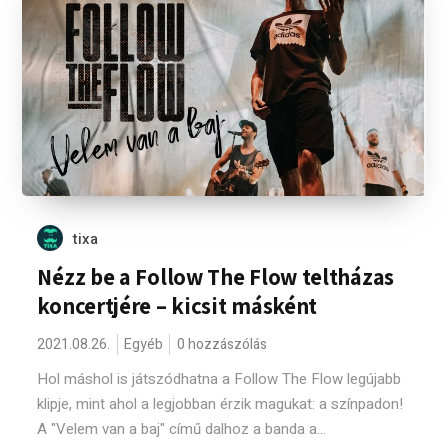
tixa
Nézz be a Follow The Flow teltházas
koncertjére – kicsit másként
2021.08.26.
Egyéb
0 hozzászólás
Hol máshol is játszódhatna a Follow The Flow legújabb
klipje, mint ahol a legjobban érzik magukat: a színpadon!
A "Velem van a baj" című dalhoz a banda a...