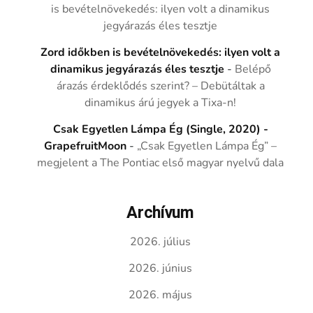
is bevételnövekedés: ilyen volt a dinamikus
jegyárazás éles tesztje
Zord időkben is bevételnövekedés: ilyen volt a
dinamikus jegyárazás éles tesztje
-
Belépő
árazás érdeklődés szerint? – Debütáltak a
dinamikus árú jegyek a Tixa-n!
Csak Egyetlen Lámpa Ég (Single, 2020) -
GrapefruitMoon
-
„Csak Egyetlen Lámpa Ég” –
megjelent a The Pontiac első magyar nyelvű dala
Archívum
2026. július
2026. június
2026. május