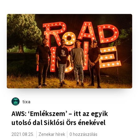
tixa
AWS: ‘Emlékszem’ – itt az egyik
utolsó dal Siklósi Örs énekével
2021.08.25.
Zenekar hírek
0 hozzászólás