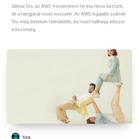
Siklósi Örs, az AWS frontembere fél éve nincs köztünk,
de a hangjával most visszatér. Az AWS legújabb számát
Örs még életében felénekelte, és most hallhatja először
a közönség....
tixa