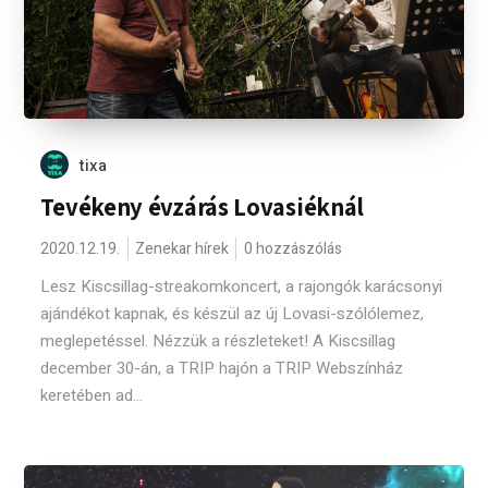
tixa
Tevékeny évzárás Lovasiéknál
2020.12.19.
Zenekar hírek
0 hozzászólás
Lesz Kiscsillag-streakomkoncert, a rajongók karácsonyi
ajándékot kapnak, és készül az új Lovasi-szólólemez,
meglepetéssel. Nézzük a részleteket! A Kiscsillag
december 30-án, a TRIP hajón a TRIP Webszínház
keretében ad...