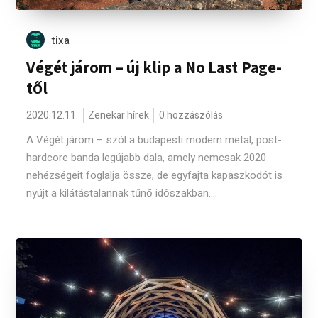
tixa
Végét járom – új klip a No Last Page-
től
2020.12.11.
Zenekar hírek
0 hozzászólás
A Végét járom – szól a budapesti modern metal, post-
hardcore banda legújabb dala, amely nemcsak 2020
nehézségeit foglalja össze, de egyfajta kapaszkodót is
nyújt a kilátástalannak tűnő időszakban....