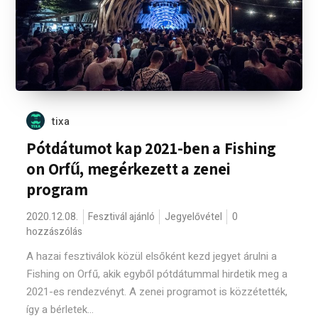
tixa
Pótdátumot kap 2021-ben a Fishing
on Orfű, megérkezett a zenei
program
2020.12.08.
Fesztivál ajánló
Jegyelővétel
0
hozzászólás
A hazai fesztiválok közül elsőként kezd jegyet árulni a
Fishing on Orfű, akik egyből pótdátummal hirdetik meg a
2021-es rendezvényt. A zenei programot is közzétették,
így a bérletek...