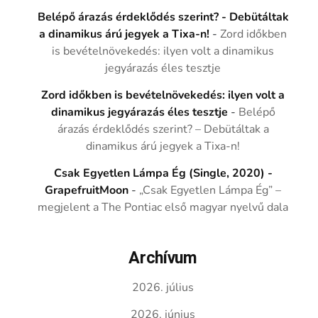
Belépő árazás érdeklődés szerint? - Debütáltak
a dinamikus árú jegyek a Tixa-n!
-
Zord időkben
is bevételnövekedés: ilyen volt a dinamikus
jegyárazás éles tesztje
Zord időkben is bevételnövekedés: ilyen volt a
dinamikus jegyárazás éles tesztje
-
Belépő
árazás érdeklődés szerint? – Debütáltak a
dinamikus árú jegyek a Tixa-n!
Csak Egyetlen Lámpa Ég (Single, 2020) -
GrapefruitMoon
-
„Csak Egyetlen Lámpa Ég” –
megjelent a The Pontiac első magyar nyelvű dala
Archívum
2026. július
2026. június