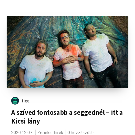
tixa
A szíved fontosabb a seggednél – itt a
Kicsi lány
2020.12.07.
Zenekar hírek
0 hozzászólás