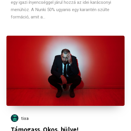
egy igazi ínyencséggel járul hozzá az idei karácsonyi
menühöz. A Nunki 50% ugyanis egy karantén szülte
formáció, amit a...
tixa
Támogass, Okos, hülye!