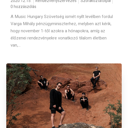
2020.12.15.
Rendezvényszervezés
Szórakoztatóipar
0 hozzászólás
A Music Hungary Szövetség ismét nyílt levélben fordul
Varga Mihály pénzügyminiszterhez, melyben azt kérik,
hogy november 1-től azokra a hónapokra, amíg az
élőzenei rendezvényekre vonatkozó tilalom életben
van,...