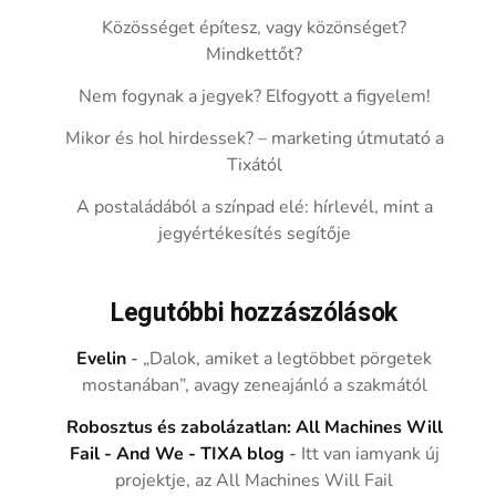
Közösséget építesz, vagy közönséget?
Mindkettőt?
Nem fogynak a jegyek? Elfogyott a figyelem!
Mikor és hol hirdessek? – marketing útmutató a
Tixától
A postaládából a színpad elé: hírlevél, mint a
jegyértékesítés segítője
Legutóbbi hozzászólások
Evelin
-
„Dalok, amiket a legtöbbet pörgetek
mostanában”, avagy zeneajánló a szakmától
Robosztus és zabolázatlan: All Machines Will
Fail - And We - TIXA blog
-
Itt van iamyank új
projektje, az All Machines Will Fail