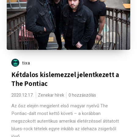
tixa
Kétdalos kislemezzel jelentkezett a
The Pontiac
2020.12.17.
Zenekar hírek
0 hozzászólás
Az ősz elején megjelent első magyar nyelvű The
Pontiac-dalt most kettő követi – a korábban
megszokott autentikus amerikai életérzéssel átitatott
blues-rock tételek egyre inkább az idehaza zsigerből
jövő...