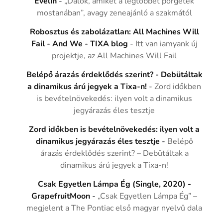
Evelin
-
„Dalok, amiket a legtöbbet pörgetek
mostanában”, avagy zeneajánló a szakmától
Robosztus és zabolázatlan: All Machines Will
Fail - And We - TIXA blog
-
Itt van iamyank új
projektje, az All Machines Will Fail
Belépő árazás érdeklődés szerint? - Debütáltak
a dinamikus árú jegyek a Tixa-n!
-
Zord időkben
is bevételnövekedés: ilyen volt a dinamikus
jegyárazás éles tesztje
Zord időkben is bevételnövekedés: ilyen volt a
dinamikus jegyárazás éles tesztje
-
Belépő
árazás érdeklődés szerint? – Debütáltak a
dinamikus árú jegyek a Tixa-n!
Csak Egyetlen Lámpa Ég (Single, 2020) -
GrapefruitMoon
-
„Csak Egyetlen Lámpa Ég” –
megjelent a The Pontiac első magyar nyelvű dala