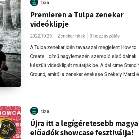
tixa
Premieren a Tulpa zenekar
videóklipje
2022.10.28.
Zenekar hírek
0 hozzászólás
A Tulpa zenekar idén tavasszal megjelent How to
Create… című nagylemezén szereplő első dalnak
készült videóklipjét mutatják be. A dal címe Stand 
Ground, amiről a zenekar énekese Székely Marci és
tixa
Újra itt a legígéretesebb magya
előadók showcase fesztiválja!