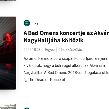
tixa
A Bad Omens koncertje az Akvá
NagyHalljába költözik
2022.10.28.
Egyéb
0 hozzászólás
Az amerikai metalcore csapat koncertjére annyian
kíváncsiak, hogy a buli végül átkerül az Akvárium
Nagyhallba. A Bad Omens 2018-as látogatása utá
új, The Dead of Peace of...