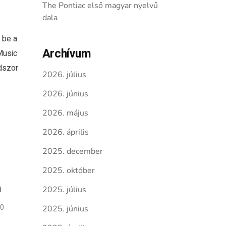
The Pontiac első magyar nyelvű
dala
 be a
Archívum
Music
dszor
2026. július
2026. június
2026. május
2026. április
2025. december
2025. október
n
2025. július
0
2025. június