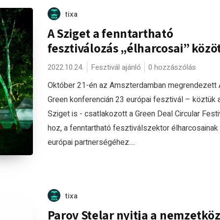
tixa
A Sziget a fenntartható
fesztiválozás „élharcosai” közö
2022.10.24.
Fesztivál ajánló
0 hozzászólás
Október 21-én az Amszterdamban megrendezett
Green konferencián 23 európai fesztivál – köztük 
Sziget is - csatlakozott a Green Deal Circular Festi
hoz, a fenntartható fesztiválszektor élharcosainak
európai partnerségéhez....
tixa
Parov Stelar nyitja a nemzetköz