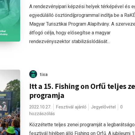
A rendezvényipari képzési helyek térképével és e
egyedülálló ösztöndíjprogrammal indítja be a RaKÉ
Magyar Turisztikai Program Alapítvány. A szerveze
átfogó célja, hogy elősegítse a magyar
rendezvényszektor stabilizáslódását...
tixa
Itt a 15. Fishing on Orfű teljes z
programja
2022.10.27.
Fesztivál ajánló
Jegyelővétel
0
hozzászólás
Közzétette teljes zenei programját a legbarátság
fesztivál hírében álló Fishing on Orfű. A jubileumi 1