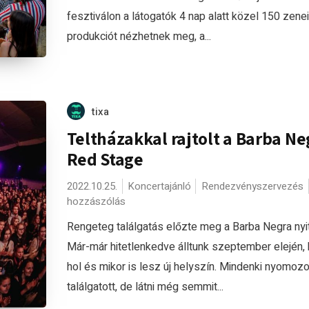
fesztiválon a látogatók 4 nap alatt közel 150 zenei
produkciót nézhetnek meg, a...
tixa
Teltházakkal rajtolt a Barba Ne
Red Stage
2022.10.25.
Koncertajánló
Rendezvényszervezés
hozzászólás
Rengeteg találgatás előzte meg a Barba Negra nyit
Már-már hitetlenkedve álltunk szeptember elején,
hol és mikor is lesz új helyszín. Mindenki nyomozot
találgatott, de látni még semmit...