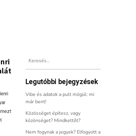
Keresés:
nri
alát
Legutóbbi bejegyzések
enri
Vibe és adatok a pult mögül: mi
már bent!
yar
lemezt
Közösséget építesz, vagy
H.
közönséget? Mindkettőt?
Nem fogynak a jegyek? Elfogyott a