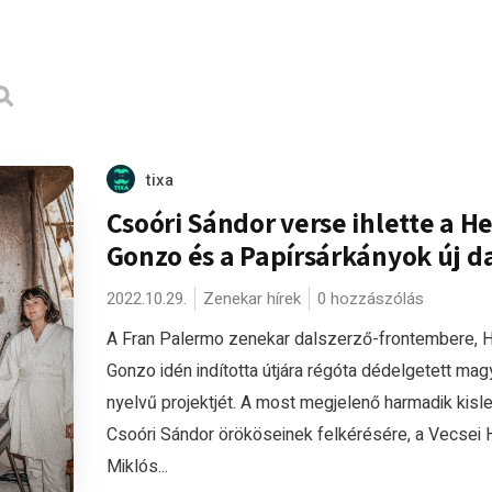
tixa
Csoóri Sándor verse ihlette a He
Gonzo és a Papírsárkányok új d
2022.10.29.
Zenekar hírek
0 hozzászólás
A Fran Palermo zenekar dalszerző-frontembere, H
Gonzo idén indította útjára régóta dédelgetett mag
nyelvű projektjét. A most megjelenő harmadik kis
Csoóri Sándor örököseinek felkérésére, a Vecsei 
Miklós...