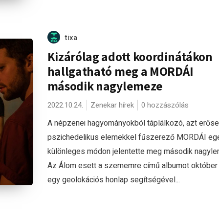
tixa
Kizárólag adott koordinátákon
hallgatható meg a MORDÁI
második nagylemeze
2022.10.24.
Zenekar hírek
0 hozzászólás
A népzenei hagyományokból táplálkozó, azt erős
pszichedelikus elemekkel fűszerező MORDÁI eg
különleges módon jelentette meg második nagyle
Az Álom esett a szememre című albumot október 
egy geolokációs honlap segítségével...