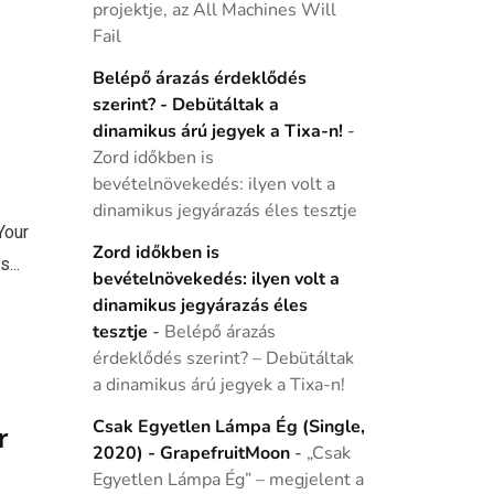
projektje, az All Machines Will
Fail
Belépő árazás érdeklődés
szerint? - Debütáltak a
dinamikus árú jegyek a Tixa-n!
-
Zord időkben is
bevételnövekedés: ilyen volt a
dinamikus jegyárazás éles tesztje
Your
Zord időkben is
...
bevételnövekedés: ilyen volt a
dinamikus jegyárazás éles
tesztje
-
Belépő árazás
érdeklődés szerint? – Debütáltak
a dinamikus árú jegyek a Tixa-n!
Csak Egyetlen Lámpa Ég (Single,
r
2020) - GrapefruitMoon
-
„Csak
Egyetlen Lámpa Ég” – megjelent a