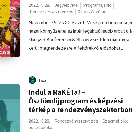
2022.10.28.
Jegyelővétel
Programajánló
Rendezvényszervezés
0 hozzászólás
November 29. és 30. között Veszprémben mutatja
hazai könnyűzenei színtér legaktuálisabb arcait a 
Hungary Konferencia & Showcase. Idén már máso
kerül megrendezésre a feltörekvő előadókat...
tixa
Indul a RaKÉTa! –
Ösztöndíjprogram és képzési
térkép a rendezvényszektorba
2022.10.28.
Rendezvényszervezés
Szakmai cikk
hozzászólás