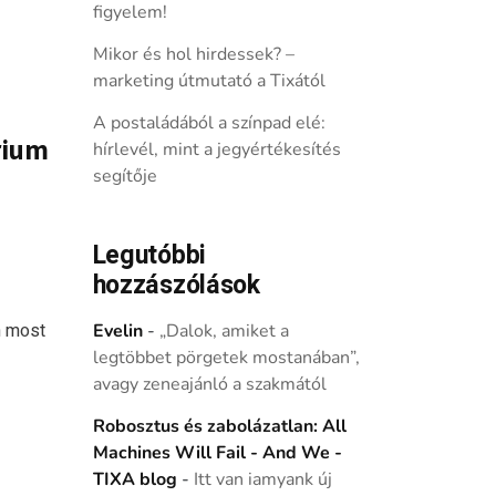
figyelem!
Mikor és hol hirdessek? –
marketing útmutató a Tixától
A postaládából a színpad elé:
rium
hírlevél, mint a jegyértékesítés
segítője
Legutóbbi
hozzászólások
n most
Evelin
-
„Dalok, amiket a
legtöbbet pörgetek mostanában”,
avagy zeneajánló a szakmától
Robosztus és zabolázatlan: All
Machines Will Fail - And We -
TIXA blog
-
Itt van iamyank új