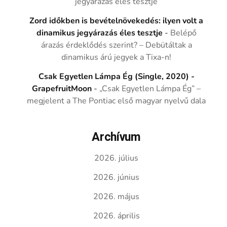
jegyárazás éles tesztje
Zord időkben is bevételnövekedés: ilyen volt a
dinamikus jegyárazás éles tesztje
-
Belépő
árazás érdeklődés szerint? – Debütáltak a
dinamikus árú jegyek a Tixa-n!
Csak Egyetlen Lámpa Ég (Single, 2020) -
GrapefruitMoon
-
„Csak Egyetlen Lámpa Ég” –
megjelent a The Pontiac első magyar nyelvű dala
Archívum
2026. július
2026. június
2026. május
2026. április