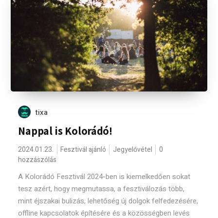
tixa
Nappal is Kolorádó!
2024.01.23.
Fesztivál ajánló
Jegyelővétel
0
hozzászólás
A Kolorádó Fesztivál 2024-ben is kiemelkedően sokat
tesz azért, hogy megmutassa, a fesztiválozás több,
mint éjszakai bulizás, lehetőség új dolgok felfedezésére,
offline kapcsolatok építésére és a közösségben levés