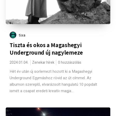
tixa
Tiszta és okos a Magashegyi
Underground új nagylemeze
2024.01.04.
Zenekar hírek
0 hozzászólás
Hét év után új sorlemezt hozott ki a Magashegyi
Underground Egymáshoz rövid az út címmel. Az
albumon szereplő, elvarázsolt hangulatú 10 popdalt
ismét a csapat eredeti kreatív magja...