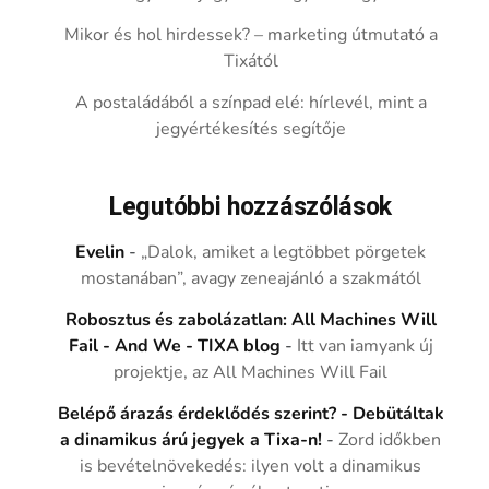
Mikor és hol hirdessek? – marketing útmutató a
Tixától
A postaládából a színpad elé: hírlevél, mint a
jegyértékesítés segítője
Legutóbbi hozzászólások
Evelin
-
„Dalok, amiket a legtöbbet pörgetek
mostanában”, avagy zeneajánló a szakmától
Robosztus és zabolázatlan: All Machines Will
Fail - And We - TIXA blog
-
Itt van iamyank új
projektje, az All Machines Will Fail
Belépő árazás érdeklődés szerint? - Debütáltak
a dinamikus árú jegyek a Tixa-n!
-
Zord időkben
is bevételnövekedés: ilyen volt a dinamikus