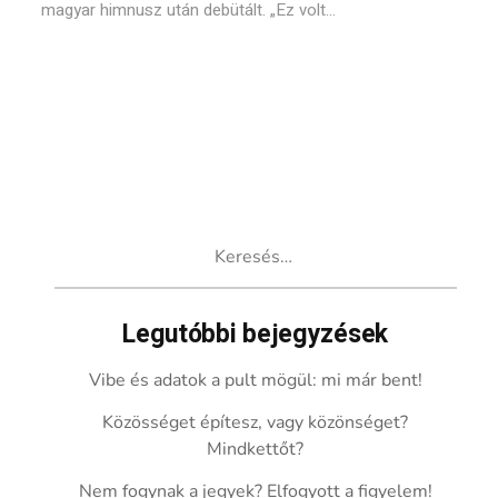
magyar himnusz után debütált. „Ez volt...
Keresés:
Legutóbbi bejegyzések
Vibe és adatok a pult mögül: mi már bent!
Közösséget építesz, vagy közönséget?
Mindkettőt?
Nem fogynak a jegyek? Elfogyott a figyelem!