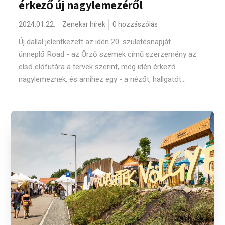
érkező új nagylemezéről
2024.01.22.
Zenekar hírek
0 hozzászólás
Új dallal jelentkezett az idén 20. születésnapját
ünneplő Road - az Őrző szemek című szerzemény az
első előfutára a tervek szerint, még idén érkező
nagylemeznek, és amihez egy - a nézőt, hallgatót...