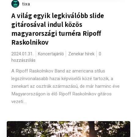
tixa
A világ egyik legkiválóbb slide
gitárosával indul közös
magyarországi turnéra Ripoff
Raskolnikov
2024.01.31.
Koncertajánló
Zenekar hírek
0
hozzászólás
A Ripoff Raskolnikov Band az americana stílus
legszínvonalasabb hazai képviselői közé tartozik, a
zenekart az osztrák származású, de már harminc éve
Magyarországon is élő Ripoff Raskolnikov gitáros
vezeti....