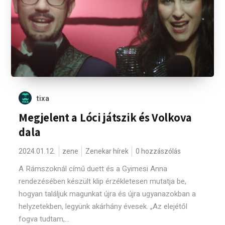
tixa
Megjelent a Lóci játszik és Volkova
dala
2024.01.12.
zene
Zenekar hírek
0 hozzászólás
A Rámszoknál című duett és a Gyimesi Anna
rendezésében készült klip érzékletesen mutatja be,
hogyan találjuk magunkat újra és újra ugyanazokban a
helyzetekben, legyünk akárhány évesek. „Az elejétől
fogva tudtam,...