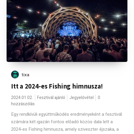
tixa
Itt a 2024-es Fishing himnusza!
2024.01.02.
Fesztivál ajánló
Jegyelővétel
0
hozzászólás
Egy rendkívüli együttműködés eredményeként a fesztivál
számára két igazán fontos előadó közös dala lett a
2024-es Fishing himnusza, amely sziveszter éjszaka, a