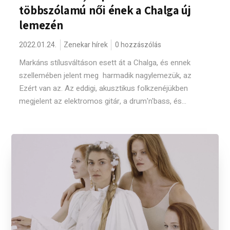
többszólamú női ének a Chalga új
lemezén
2022.01.24.
Zenekar hírek
0 hozzászólás
Markáns stílusváltáson esett át a Chalga, és ennek
szellemében jelent meg harmadik nagylemezük, az
Ezért van az. Az eddigi, akusztikus folkzenéjükben
megjelent az elektromos gitár, a drum'n'bass, és...