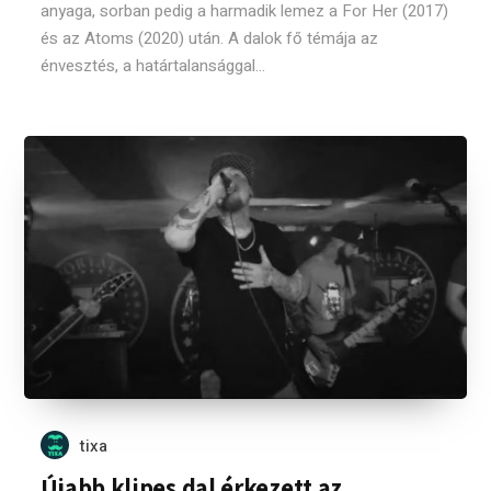
anyaga, sorban pedig a harmadik lemez a For Her (2017)
és az Atoms (2020) után. A dalok fő témája az
énvesztés, a határtalansággal...
tixa
Újabb klipes dal érkezett az