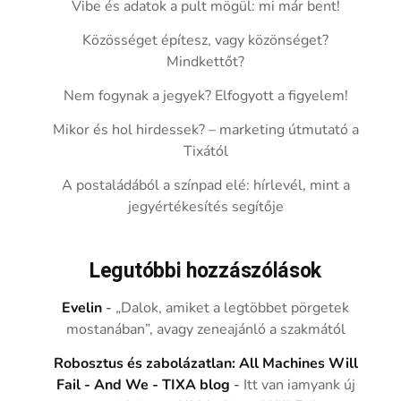
Vibe és adatok a pult mögül: mi már bent!
Közösséget építesz, vagy közönséget?
Mindkettőt?
Nem fogynak a jegyek? Elfogyott a figyelem!
Mikor és hol hirdessek? – marketing útmutató a
Tixától
A postaládából a színpad elé: hírlevél, mint a
jegyértékesítés segítője
Legutóbbi hozzászólások
Evelin
-
„Dalok, amiket a legtöbbet pörgetek
mostanában”, avagy zeneajánló a szakmától
Robosztus és zabolázatlan: All Machines Will
Fail - And We - TIXA blog
-
Itt van iamyank új