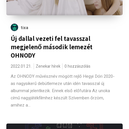
tixa
Új dallal vezeti fel tavasszal
megjelenő második lemezét
OHNODY
2022.01.21.
Zenekar hírek
0 hozzászólás
Az OHNODY művésznév mögött rejlő Hegyi Dóri 2020-
as nagysikerű debütlemeze után idén tavasszal új
albummal jelentkezik. Ennek első előfutára Az unoka
című nagyjátékfilmhez készült Szívemben őrzöm,
amihez a...