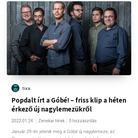
tixa
Popdalt írt a Góbé! – friss klip a héten
érkező új nagylemezükről
2022.01.24.
Zenekar hírek
0 hozzászólás
Január 29-én jelenik meg a Góbé új nagylemeze, az