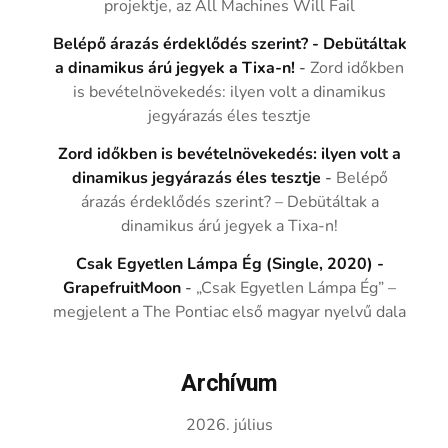
projektje, az All Machines Will Fail
Belépő árazás érdeklődés szerint? - Debütáltak
a dinamikus árú jegyek a Tixa-n!
-
Zord időkben
is bevételnövekedés: ilyen volt a dinamikus
jegyárazás éles tesztje
Zord időkben is bevételnövekedés: ilyen volt a
dinamikus jegyárazás éles tesztje
-
Belépő
árazás érdeklődés szerint? – Debütáltak a
dinamikus árú jegyek a Tixa-n!
Csak Egyetlen Lámpa Ég (Single, 2020) -
GrapefruitMoon
-
„Csak Egyetlen Lámpa Ég” –
megjelent a The Pontiac első magyar nyelvű dala
Archívum
2026. július