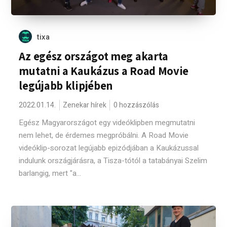
tixa
Az egész országot meg akarta
mutatni a Kaukázus a Road Movie
legújabb klipjében
2022.01.14.
Zenekar hírek
0 hozzászólás
Egész Magyarországot egy videóklipben megmutatni
nem lehet, de érdemes megpróbálni. A Road Movie
videóklip-sorozat legújabb epizódjában a Kaukázussal
indulunk országjárásra, a Tisza-tótól a tatabányai Szelim
barlangig, mert "a...