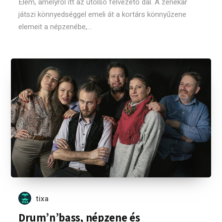
Élem, amelyről itt az utolsó felvezető dal. A zenekar
játszi könnyedséggel emeli át a kortárs könnyűzene
elemeit a népzenébe,...
tixa
Drum’n’bass, népzene és