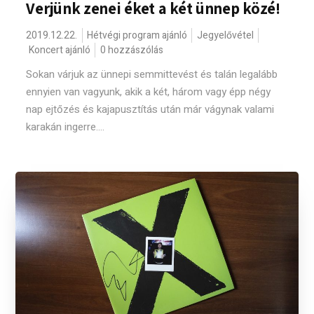
Verjünk zenei éket a két ünnep közé!
2019.12.22.
Hétvégi program ajánló
Jegyelővétel
Koncert ajánló
0 hozzászólás
Sokan várjuk az ünnepi semmittevést és talán legalább
ennyien van vagyunk, akik a két, három vagy épp négy
nap ejtőzés és kajapusztítás után már vágynak valami
karakán ingerre....