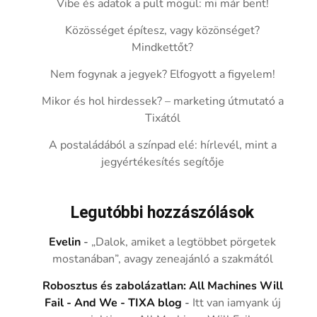
Vibe és adatok a pult mögül: mi már bent!
Közösséget építesz, vagy közönséget?
Mindkettőt?
Nem fogynak a jegyek? Elfogyott a figyelem!
Mikor és hol hirdessek? – marketing útmutató a
Tixától
A postaládából a színpad elé: hírlevél, mint a
jegyértékesítés segítője
Legutóbbi hozzászólások
Evelin
-
„Dalok, amiket a legtöbbet pörgetek
mostanában”, avagy zeneajánló a szakmától
Robosztus és zabolázatlan: All Machines Will
Fail - And We - TIXA blog
-
Itt van iamyank új