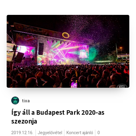
tixa
Így áll a Budapest Park 2020-as
szezonja
2019.12.16.
Jegyelővétel
Koncert ajánló
0