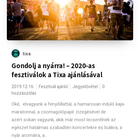
tixa
Gondolj a nyárra! – 2020-as
fesztiválok a Tixa ajánlásával
2019.12.16.
Fesztivál ajánló
Jegyelővétel
0
hozzászólás
Oké, elvagyunk a fenyőillattal, a hamarosan induló kaja-
maratonnal, a csomagolópapír zizegésével de
azért sokan vagyunk, akik már most lecserélnék az
egészet hatalmas szabadtéri koncertekre és bulikra, a
nyár aromáira, a...