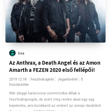
tixa
Az Anthrax, a Death Angel és az Amon
Amarth a FEZEN 2020 első fellépői!
2019.12.18.
Fesztivál ajánló
Jegyelővétel
0
hozzászólás
Már eléggé karácsonyi üzemmódba álltak a
fesztiválrajongók, de azért még rendre akad egy-egy
bejelentés, ami kizökkenti az embert az ünnepi darálóból.