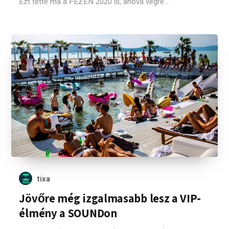
Ezt tette ma a FEZEN 2020 is, ahová végre...
tixa
Jövőre még izgalmasabb lesz a VIP-
élmény a SOUNDon