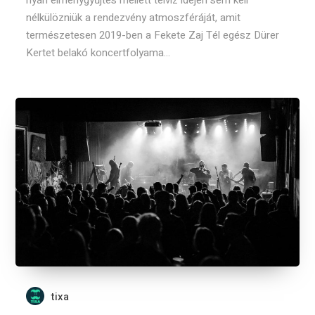
nyári élménygyűjtés mellett télvíz idején sem kell
nélkülözniük a rendezvény atmoszféráját, amit
természetesen 2019-ben a Fekete Zaj Tél egész Dürer
Kertet belakó koncertfolyama...
tixa