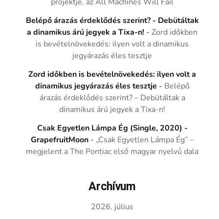
projektje, az All Machines Will Fail
Belépő árazás érdeklődés szerint? - Debütáltak
a dinamikus árú jegyek a Tixa-n!
-
Zord időkben
is bevételnövekedés: ilyen volt a dinamikus
jegyárazás éles tesztje
Zord időkben is bevételnövekedés: ilyen volt a
dinamikus jegyárazás éles tesztje
-
Belépő
árazás érdeklődés szerint? – Debütáltak a
dinamikus árú jegyek a Tixa-n!
Csak Egyetlen Lámpa Ég (Single, 2020) -
GrapefruitMoon
-
„Csak Egyetlen Lámpa Ég” –
megjelent a The Pontiac első magyar nyelvű dala
Archívum
2026. július