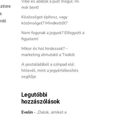
Vibe és adatok a pult mögül: mi
ezésre
már bent!
s
Közösséget építesz, vagy
erdő
közönséget? Mindkettőt?
Nem fogynak a jegyek? Elfogyott a
figyelem!
Mikor és hol hirdessek? –
marketing útmutató a Tixától
A postaládából a színpad elé:
hírlevél, mint a jegyértékesítés
segítője
Legutóbbi
hozzászólások
Evelin
-
„Dalok, amiket a