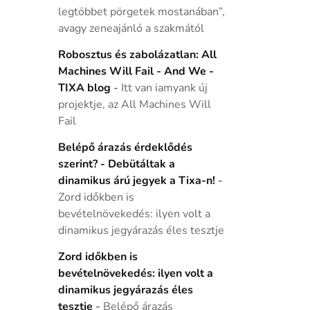
legtöbbet pörgetek mostanában”,
avagy zeneajánló a szakmától
Robosztus és zabolázatlan: All
Machines Will Fail - And We -
TIXA blog
-
Itt van iamyank új
projektje, az All Machines Will
Fail
Belépő árazás érdeklődés
szerint? - Debütáltak a
dinamikus árú jegyek a Tixa-n!
-
Zord időkben is
bevételnövekedés: ilyen volt a
dinamikus jegyárazás éles tesztje
Zord időkben is
bevételnövekedés: ilyen volt a
dinamikus jegyárazás éles
tesztje
-
Belépő árazás