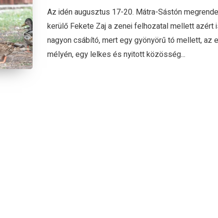
Az idén augusztus 17-20. Mátra-Sástón megrend
kerülő Fekete Zaj a zenei felhozatal mellett azért i
nagyon csábító, mert egy gyönyörű tó mellett, az 
mélyén, egy lelkes és nyitott közösség...