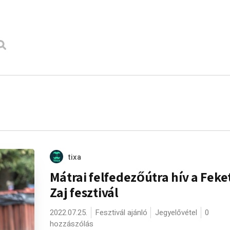
tixa
Mátrai felfedezőútra hív a Feke
Zaj fesztivál
2022.07.25.
Fesztivál ajánló
Jegyelővétel
0
hozzászólás