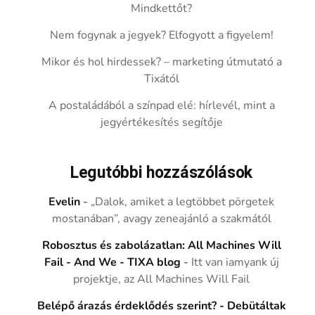
Mindkettőt?
Nem fogynak a jegyek? Elfogyott a figyelem!
Mikor és hol hirdessek? – marketing útmutató a
Tixától
A postaládából a színpad elé: hírlevél, mint a
jegyértékesítés segítője
Legutóbbi hozzászólások
Evelin
-
„Dalok, amiket a legtöbbet pörgetek
mostanában”, avagy zeneajánló a szakmától
Robosztus és zabolázatlan: All Machines Will
Fail - And We - TIXA blog
-
Itt van iamyank új
projektje, az All Machines Will Fail
Belépő árazás érdeklődés szerint? - Debütáltak