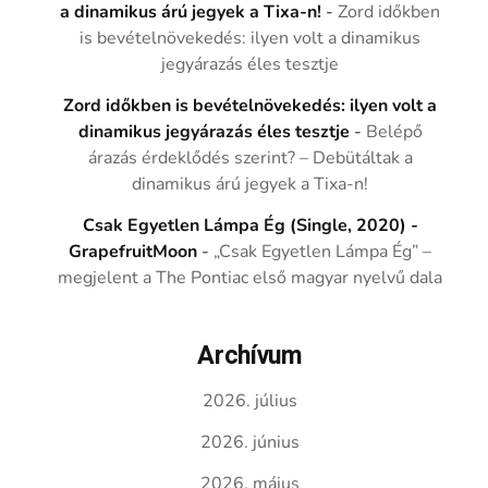
a dinamikus árú jegyek a Tixa-n!
-
Zord időkben
is bevételnövekedés: ilyen volt a dinamikus
jegyárazás éles tesztje
Zord időkben is bevételnövekedés: ilyen volt a
dinamikus jegyárazás éles tesztje
-
Belépő
árazás érdeklődés szerint? – Debütáltak a
dinamikus árú jegyek a Tixa-n!
Csak Egyetlen Lámpa Ég (Single, 2020) -
GrapefruitMoon
-
„Csak Egyetlen Lámpa Ég” –
megjelent a The Pontiac első magyar nyelvű dala
Archívum
2026. július
2026. június
2026. május