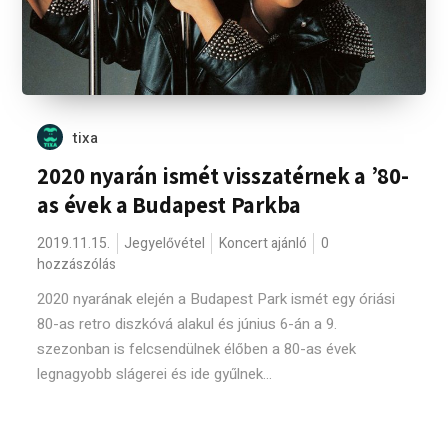
tixa
2020 nyarán ismét visszatérnek a ’80-
as évek a Budapest Parkba
2019.11.15.
Jegyelővétel
Koncert ajánló
0
hozzászólás
2020 nyarának elején a Budapest Park ismét egy óriási
80-as retro diszkóvá alakul és június 6-án a 9.
szezonban is felcsendülnek élőben a 80-as évek
legnagyobb slágerei és ide gyűlnek...