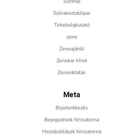
Színház
Szórakoztatóipar
Tehetségkutató
zene
Zeneajánló
Zenekar hírek
Zeneoktatás
Meta
Bejelentkezés
Bejegyzések hírcsatorna
Hozzászólások hírcsatorna