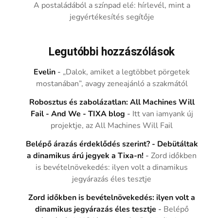
A postaládából a színpad elé: hírlevél, mint a
jegyértékesítés segítője
Legutóbbi hozzászólások
Evelin
-
„Dalok, amiket a legtöbbet pörgetek
mostanában”, avagy zeneajánló a szakmától
Robosztus és zabolázatlan: All Machines Will
Fail - And We - TIXA blog
-
Itt van iamyank új
projektje, az All Machines Will Fail
Belépő árazás érdeklődés szerint? - Debütáltak
a dinamikus árú jegyek a Tixa-n!
-
Zord időkben
is bevételnövekedés: ilyen volt a dinamikus
jegyárazás éles tesztje
Zord időkben is bevételnövekedés: ilyen volt a
dinamikus jegyárazás éles tesztje
-
Belépő