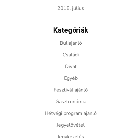
2018. július
Kategóriák
Buliajánló
Családi
Divat
Egyéb
Fesztivál ajánló
Gasztronómia
Hétvégi program ajánló
Jegyelővétel
Jegykezelés