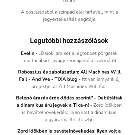
Tixától
A postaládából a színpad elé: hírlevél, mint a
jegyértékesítés segítője
Legutóbbi hozzászólások
Evelin
-
„Dalok, amiket a legtöbbet pörgetek
mostanában”, avagy zeneajánló a szakmától
Robosztus és zabolázatlan: All Machines Will
Fail - And We - TIXA blog
-
Itt van iamyank új
projektje, az All Machines Will Fail
Belépő árazás érdeklődés szerint? - Debütáltak
a dinamikus árú jegyek a Tixa-n!
-
Zord időkben
is bevételnövekedés: ilyen volt a dinamikus
jegyárazás éles tesztje
Zord időkben is bevételnövekedés: ilyen volt a