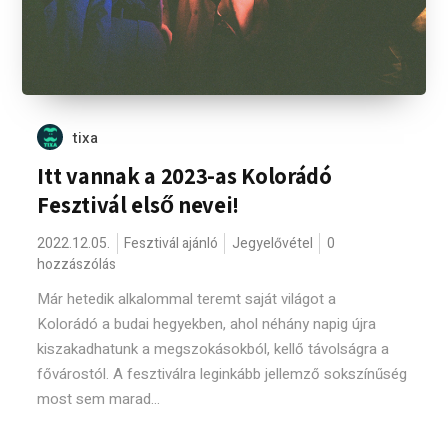
tixa
Itt vannak a 2023-as Kolorádó
Fesztivál első nevei!
2022.12.05.
Fesztivál ajánló
Jegyelővétel
0
hozzászólás
Már hetedik alkalommal teremt saját világot a
Kolorádó a budai hegyekben, ahol néhány napig újra
kiszakadhatunk a megszokásokból, kellő távolságra a
fővárostól. A fesztiválra leginkább jellemző sokszínűség
most sem marad...