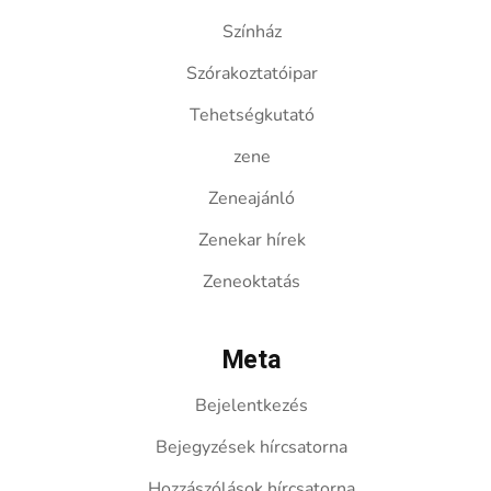
Színház
Szórakoztatóipar
Tehetségkutató
zene
Zeneajánló
Zenekar hírek
Zeneoktatás
Meta
Bejelentkezés
Bejegyzések hírcsatorna
Hozzászólások hírcsatorna