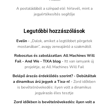
A postaládából a színpad elé: hírlevél, mint a
jegyértékesítés segítője
Legutóbbi hozzászólások
Evelin
-
„Dalok, amiket a legtöbbet pörgetek
mostanában”, avagy zeneajánló a szakmától
Robosztus és zabolázatlan: All Machines Will
Fail - And We - TIXA blog
-
Itt van iamyank új
projektje, az All Machines Will Fail
Belépő árazás érdeklődés szerint? - Debütáltak
a dinamikus árú jegyek a Tixa-n!
-
Zord időkben
is bevételnövekedés: ilyen volt a dinamikus
jegyárazás éles tesztje
Zord időkben is bevételnövekedés: ilyen volt a