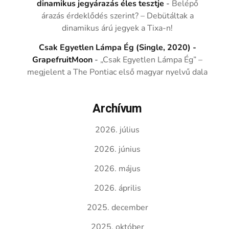
dinamikus jegyárazás éles tesztje
-
Belépő
árazás érdeklődés szerint? – Debütáltak a
dinamikus árú jegyek a Tixa-n!
Csak Egyetlen Lámpa Ég (Single, 2020) -
GrapefruitMoon
-
„Csak Egyetlen Lámpa Ég” –
megjelent a The Pontiac első magyar nyelvű dala
Archívum
2026. július
2026. június
2026. május
2026. április
2025. december
2025. október