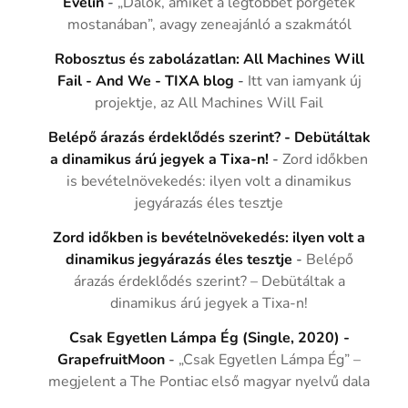
Evelin
-
„Dalok, amiket a legtöbbet pörgetek
mostanában”, avagy zeneajánló a szakmától
Robosztus és zabolázatlan: All Machines Will
Fail - And We - TIXA blog
-
Itt van iamyank új
projektje, az All Machines Will Fail
Belépő árazás érdeklődés szerint? - Debütáltak
a dinamikus árú jegyek a Tixa-n!
-
Zord időkben
is bevételnövekedés: ilyen volt a dinamikus
jegyárazás éles tesztje
Zord időkben is bevételnövekedés: ilyen volt a
dinamikus jegyárazás éles tesztje
-
Belépő
árazás érdeklődés szerint? – Debütáltak a
dinamikus árú jegyek a Tixa-n!
Csak Egyetlen Lámpa Ég (Single, 2020) -
GrapefruitMoon
-
„Csak Egyetlen Lámpa Ég” –
megjelent a The Pontiac első magyar nyelvű dala