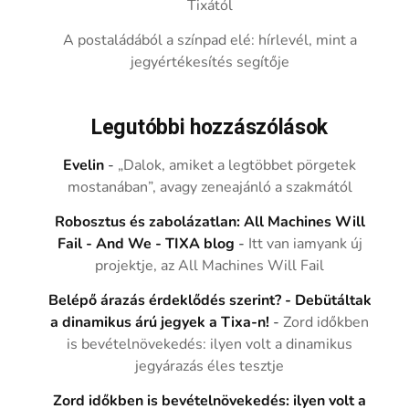
Tixától
A postaládából a színpad elé: hírlevél, mint a
jegyértékesítés segítője
Legutóbbi hozzászólások
Evelin
-
„Dalok, amiket a legtöbbet pörgetek
mostanában”, avagy zeneajánló a szakmától
Robosztus és zabolázatlan: All Machines Will
Fail - And We - TIXA blog
-
Itt van iamyank új
projektje, az All Machines Will Fail
Belépő árazás érdeklődés szerint? - Debütáltak
a dinamikus árú jegyek a Tixa-n!
-
Zord időkben
is bevételnövekedés: ilyen volt a dinamikus
jegyárazás éles tesztje
Zord időkben is bevételnövekedés: ilyen volt a