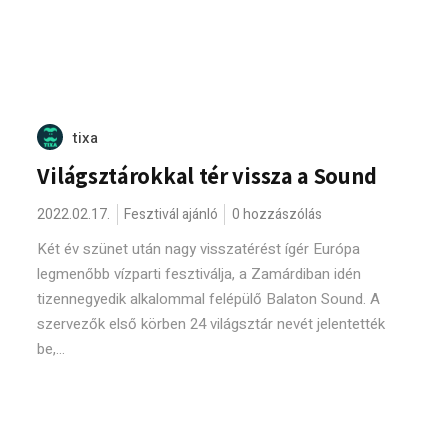
tixa
Világsztárokkal tér vissza a Sound
2022.02.17.
Fesztivál ajánló
0 hozzászólás
Két év szünet után nagy visszatérést ígér Európa
legmenőbb vízparti fesztiválja, a Zamárdiban idén
tizennegyedik alkalommal felépülő Balaton Sound. A
szervezők első körben 24 világsztár nevét jelentették
be,...