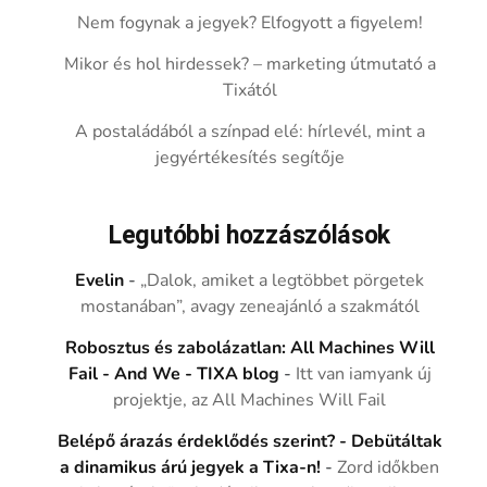
Nem fogynak a jegyek? Elfogyott a figyelem!
Mikor és hol hirdessek? – marketing útmutató a
Tixától
A postaládából a színpad elé: hírlevél, mint a
jegyértékesítés segítője
Legutóbbi hozzászólások
Evelin
-
„Dalok, amiket a legtöbbet pörgetek
mostanában”, avagy zeneajánló a szakmától
Robosztus és zabolázatlan: All Machines Will
Fail - And We - TIXA blog
-
Itt van iamyank új
projektje, az All Machines Will Fail
Belépő árazás érdeklődés szerint? - Debütáltak
a dinamikus árú jegyek a Tixa-n!
-
Zord időkben