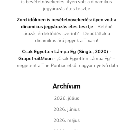
is bevételnövekedés: ilyen volt a dinamikus
jegyárazás éles tesztje
Zord időkben is bevételnövekedés: ilyen volt a
dinamikus jegyárazás éles tesztje
-
Belépő
árazás érdeklődés szerint? – Debütáltak a
dinamikus árú jegyek a Tixa-n!
Csak Egyetlen Lámpa Ég (Single, 2020) -
GrapefruitMoon
-
„Csak Egyetlen Lámpa Ég” –
megjelent a The Pontiac első magyar nyelvű dala
Archívum
2026. július
2026. június
2026. május