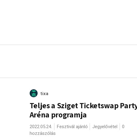
tixa
Teljes a Sziget Ticketswap Part
Aréna programja
2022.05.24.
Fesztivál ajánló
Jegyelővétel
0
hozzászólás