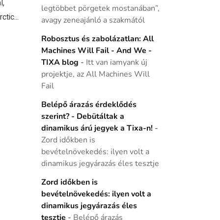
l,
legtöbbet pörgetek mostanában”,
tic...
avagy zeneajánló a szakmától
Robosztus és zabolázatlan: All
Machines Will Fail - And We -
TIXA blog
-
Itt van iamyank új
projektje, az All Machines Will
Fail
Belépő árazás érdeklődés
szerint? - Debütáltak a
dinamikus árú jegyek a Tixa-n!
-
Zord időkben is
bevételnövekedés: ilyen volt a
dinamikus jegyárazás éles tesztje
Zord időkben is
bevételnövekedés: ilyen volt a
dinamikus jegyárazás éles
tesztje
-
Belépő árazás