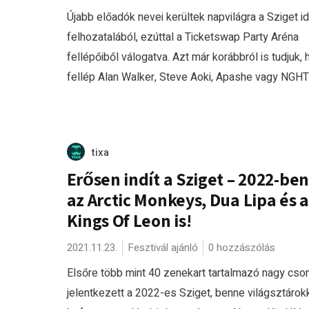
Újabb előadók nevei kerültek napvilágra a Sziget id
felhozatalából, ezúttal a Ticketswap Party Aréna
fellépőiből válogatva. Azt már korábbról is tudjuk,
fellép Alan Walker, Steve Aoki, Apashe vagy NGHT
tixa
Erősen indít a Sziget – 2022-ben
az Arctic Monkeys, Dua Lipa és a
Kings Of Leon is!
2021.11.23.
Fesztivál ajánló
0 hozzászólás
Elsőre több mint 40 zenekart tartalmazó nagy cs
jelentkezett a 2022-es Sziget, benne világsztárokk