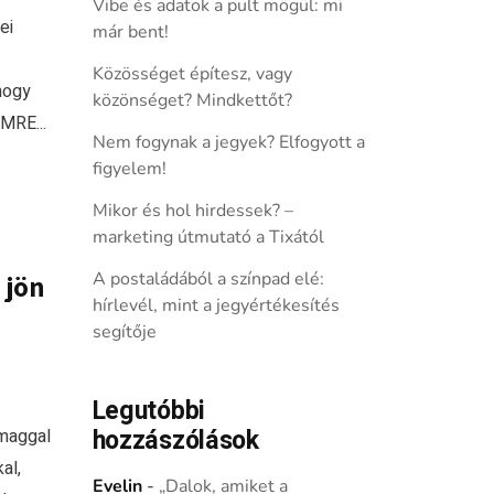
Vibe és adatok a pult mögül: mi
ei
már bent!
Közösséget építesz, vagy
 hogy
közönséget? Mindkettőt?
MRE...
Nem fogynak a jegyek? Elfogyott a
figyelem!
Mikor és hol hirdessek? –
marketing útmutató a Tixától
A postaládából a színpad elé:
 jön
hírlevél, mint a jegyértékesítés
segítője
Legutóbbi
hozzászólások
omaggal
al,
Evelin
-
„Dalok, amiket a