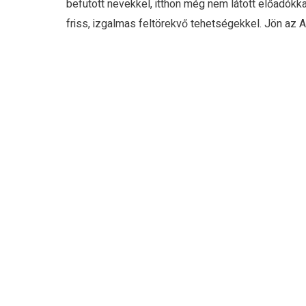
befutott nevekkel, itthon még nem látott előadókka
friss, izgalmas feltörekvő tehetségekkel. Jön az Arc