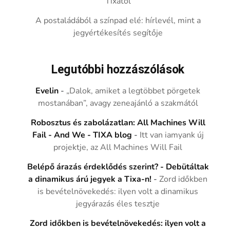
Tixától
A postaládából a színpad elé: hírlevél, mint a
jegyértékesítés segítője
Legutóbbi hozzászólások
Evelin
-
„Dalok, amiket a legtöbbet pörgetek
mostanában”, avagy zeneajánló a szakmától
Robosztus és zabolázatlan: All Machines Will
Fail - And We - TIXA blog
-
Itt van iamyank új
projektje, az All Machines Will Fail
Belépő árazás érdeklődés szerint? - Debütáltak
a dinamikus árú jegyek a Tixa-n!
-
Zord időkben
is bevételnövekedés: ilyen volt a dinamikus
jegyárazás éles tesztje
Zord időkben is bevételnövekedés: ilyen volt a