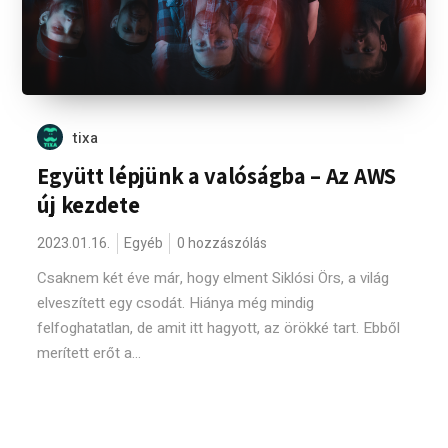
tixa
Együtt lépjünk a valóságba – Az AWS
új kezdete
2023.01.16.
Egyéb
0 hozzászólás
Csaknem két éve már, hogy elment Siklósi Örs, a világ
elveszített egy csodát. Hiánya még mindig
felfoghatatlan, de amit itt hagyott, az örökké tart. Ebből
merített erőt a...