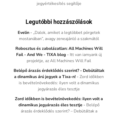
jegyértékesítés segítője
Legutóbbi hozzászólások
Evelin
-
„Dalok, amiket a legtöbbet pörgetek
mostanában”, avagy zeneajánló a szakmától
Robosztus és zabolázatlan: All Machines Will
Fail - And We - TIXA blog
-
Itt van iamyank új
projektje, az All Machines Will Fail
Belépő árazás érdeklődés szerint? - Debütáltak
a dinamikus árú jegyek a Tixa-n!
-
Zord időkben
is bevételnövekedés: ilyen volt a dinamikus
jegyárazás éles tesztje
Zord időkben is bevételnövekedés: ilyen volt a
dinamikus jegyárazás éles tesztje
-
Belépő
árazás érdeklődés szerint? – Debütáltak a