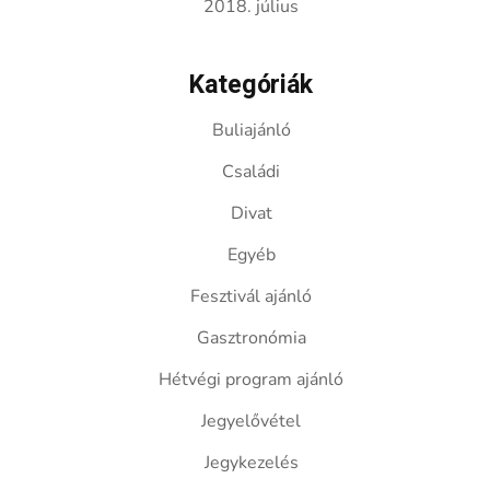
2018. július
Kategóriák
Buliajánló
Családi
Divat
Egyéb
Fesztivál ajánló
Gasztronómia
Hétvégi program ajánló
Jegyelővétel
Jegykezelés