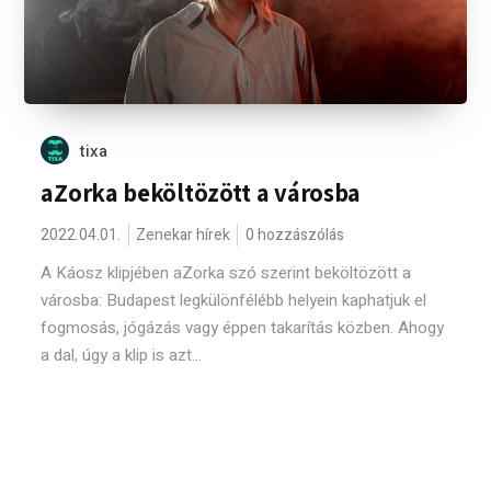
tixa
aZorka beköltözött a városba
2022.04.01.
Zenekar hírek
0 hozzászólás
A Káosz klipjében aZorka szó szerint beköltözött a
városba: Budapest legkülönfélébb helyein kaphatjuk el
fogmosás, jógázás vagy éppen takarítás közben. Ahogy
a dal, úgy a klip is azt...