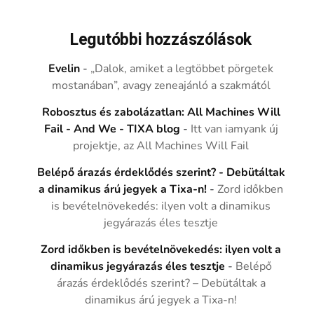
Legutóbbi hozzászólások
Evelin
-
„Dalok, amiket a legtöbbet pörgetek
mostanában”, avagy zeneajánló a szakmától
Robosztus és zabolázatlan: All Machines Will
Fail - And We - TIXA blog
-
Itt van iamyank új
projektje, az All Machines Will Fail
Belépő árazás érdeklődés szerint? - Debütáltak
a dinamikus árú jegyek a Tixa-n!
-
Zord időkben
is bevételnövekedés: ilyen volt a dinamikus
jegyárazás éles tesztje
Zord időkben is bevételnövekedés: ilyen volt a
dinamikus jegyárazás éles tesztje
-
Belépő
árazás érdeklődés szerint? – Debütáltak a
dinamikus árú jegyek a Tixa-n!