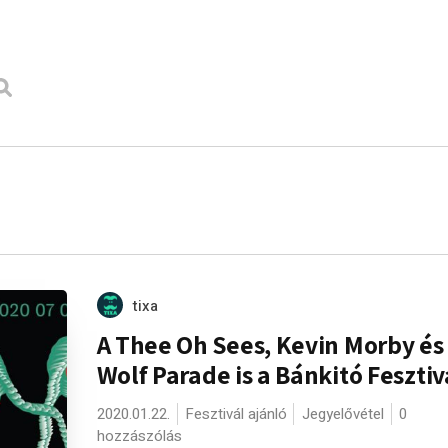
tixa
A Thee Oh Sees, Kevin Morby és
Wolf Parade is a Bánkitó Feszti
2020.01.22.
Fesztivál ajánló
Jegyelővétel
0
hozzászólás