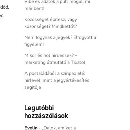
Vibe és adatok a pult mögül: mi
időd,
már bent!
és
Közösséget építesz, vagy
közönséget? Mindkettőt?
Nem fogynak a jegyek? Elfogyott a
figyelem!
Mikor és hol hirdessek? –
marketing útmutató a Tixától
A postaládából a színpad elé:
hírlevél, mint a jegyértékesítés
segítője
Legutóbbi
hozzászólások
Evelin
-
„Dalok, amiket a