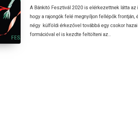
A Bánkitó Fesztivál 2020 is elérkezettnek látta az 
hogy a rajongók felé megnyíljon fellépők frontján, 
négy külföldi érkezővel továbbá egy csokor hazai
formációval el is kezdte feltölteni az...