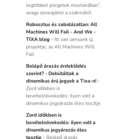
legtöbbet pörgetek mostanában”,
avagy zeneajánló a szakmától
Robosztus és zabolázatlan: All
Machines Will Fail - And We -
TIXA blog
-
Itt van iamyank új
projektje, az All Machines Will
Fail
Belépő árazás érdeklődés
szerint? - Debütáltak a
dinamikus árú jegyek a Tixa-n!
-
Zord időkben is
bevételnövekedés: ilyen volt a
dinamikus jegyárazás éles tesztje
Zord időkben is
bevételnövekedés: ilyen volt a
dinamikus jegyárazás éles
tesztje
-
Belépő árazás