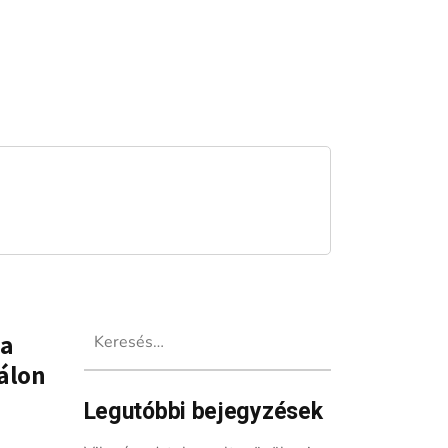
Keresés:
 a
válon
Legutóbbi bejegyzések