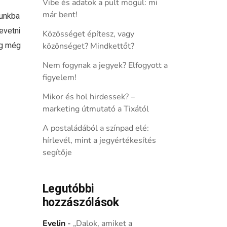
Vibe és adatok a pult mögül: mi
már bent!
kunkba
evetni
Közösséget építesz, vagy
ig még
közönséget? Mindkettőt?
Nem fogynak a jegyek? Elfogyott a
figyelem!
Mikor és hol hirdessek? –
marketing útmutató a Tixától
A postaládából a színpad elé:
hírlevél, mint a jegyértékesítés
segítője
Legutóbbi
hozzászólások
Evelin
-
„Dalok, amiket a