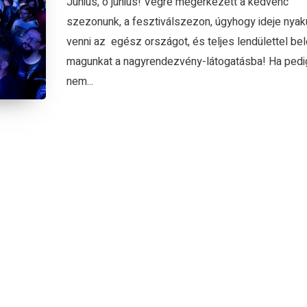
Június, ó június! Végre megérkezett a kedvenc
szezonunk, a fesztiválszezon, úgyhogy ideje nya
venni az egész országot, és teljes lendülettel bel
magunkat a nagyrendezvény-látogatásba! Ha ped
nem...