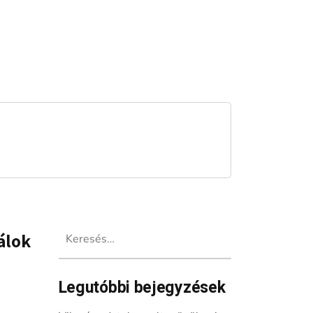
Keresés:
válok
Legutóbbi bejegyzések