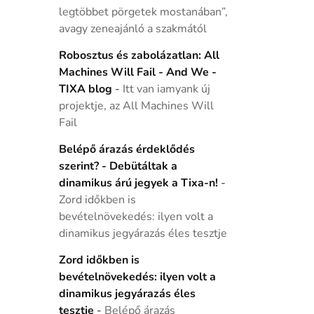
legtöbbet pörgetek mostanában”,
avagy zeneajánló a szakmától
Robosztus és zabolázatlan: All
Machines Will Fail - And We -
TIXA blog
-
Itt van iamyank új
projektje, az All Machines Will
Fail
Belépő árazás érdeklődés
szerint? - Debütáltak a
dinamikus árú jegyek a Tixa-n!
-
Zord időkben is
bevételnövekedés: ilyen volt a
dinamikus jegyárazás éles tesztje
Zord időkben is
bevételnövekedés: ilyen volt a
dinamikus jegyárazás éles
tesztje
-
Belépő árazás