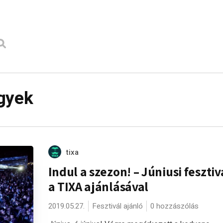
gyek
tixa
Indul a szezon! – Júniusi feszti
a TIXA ajánlásával
2019.05.27.
Fesztivál ajánló
0 hozzászólás