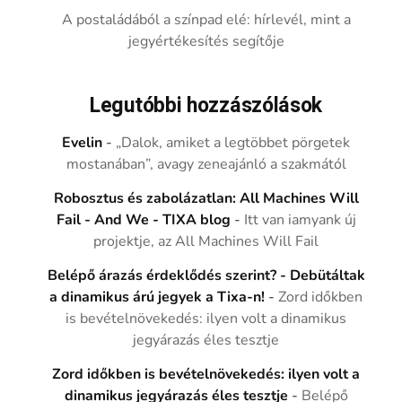
A postaládából a színpad elé: hírlevél, mint a
jegyértékesítés segítője
Legutóbbi hozzászólások
Evelin
-
„Dalok, amiket a legtöbbet pörgetek
mostanában”, avagy zeneajánló a szakmától
Robosztus és zabolázatlan: All Machines Will
Fail - And We - TIXA blog
-
Itt van iamyank új
projektje, az All Machines Will Fail
Belépő árazás érdeklődés szerint? - Debütáltak
a dinamikus árú jegyek a Tixa-n!
-
Zord időkben
is bevételnövekedés: ilyen volt a dinamikus
jegyárazás éles tesztje
Zord időkben is bevételnövekedés: ilyen volt a
dinamikus jegyárazás éles tesztje
-
Belépő