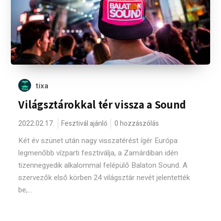
tixa
Világsztárokkal tér vissza a Sound
2022.02.17.
Fesztivál ajánló
0 hozzászólás
Két év szünet után nagy visszatérést ígér Európa
legmenőbb vízparti fesztiválja, a Zamárdiban idén
tizennegyedik alkalommal felépülő Balaton Sound. A
szervezők első körben 24 világsztár nevét jelentették
be,...