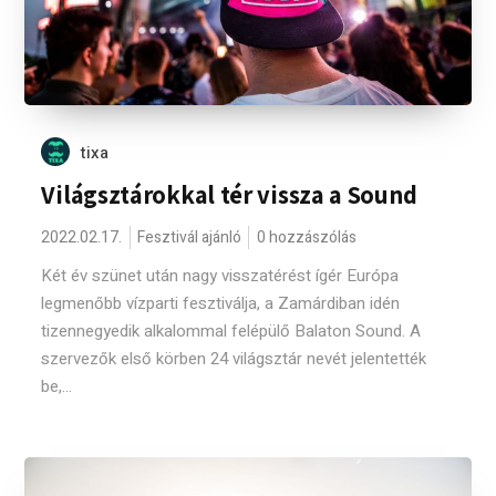
tixa
Világsztárokkal tér vissza a Sound
2022.02.17.
Fesztivál ajánló
0 hozzászólás
Két év szünet után nagy visszatérést ígér Európa
legmenőbb vízparti fesztiválja, a Zamárdiban idén
tizennegyedik alkalommal felépülő Balaton Sound. A
szervezők első körben 24 világsztár nevét jelentették
be,...