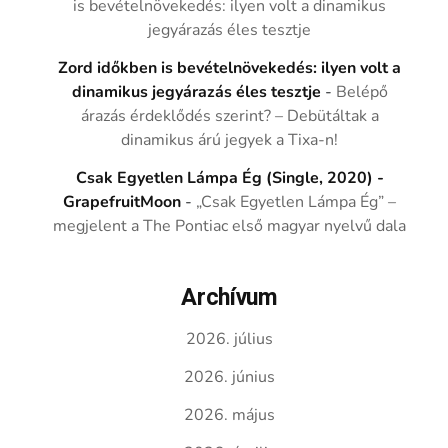
is bevételnövekedés: ilyen volt a dinamikus
jegyárazás éles tesztje
Zord időkben is bevételnövekedés: ilyen volt a
dinamikus jegyárazás éles tesztje
-
Belépő
árazás érdeklődés szerint? – Debütáltak a
dinamikus árú jegyek a Tixa-n!
Csak Egyetlen Lámpa Ég (Single, 2020) -
GrapefruitMoon
-
„Csak Egyetlen Lámpa Ég” –
megjelent a The Pontiac első magyar nyelvű dala
Archívum
2026. július
2026. június
2026. május