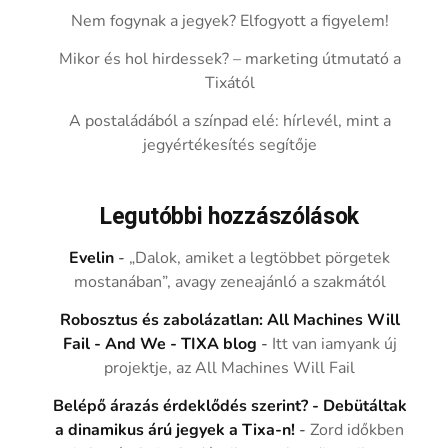
Nem fogynak a jegyek? Elfogyott a figyelem!
Mikor és hol hirdessek? – marketing útmutató a
Tixától
A postaládából a színpad elé: hírlevél, mint a
jegyértékesítés segítője
Legutóbbi hozzászólások
Evelin
-
„Dalok, amiket a legtöbbet pörgetek
mostanában”, avagy zeneajánló a szakmától
Robosztus és zabolázatlan: All Machines Will
Fail - And We - TIXA blog
-
Itt van iamyank új
projektje, az All Machines Will Fail
Belépő árazás érdeklődés szerint? - Debütáltak
a dinamikus árú jegyek a Tixa-n!
-
Zord időkben