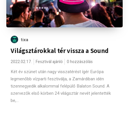
tixa
Világsztárokkal tér vissza a Sound
2022.02.17.
Fesztivál ajánló
0 hozzászólás
Két év szünet után nagy visszatérést ígér Európa
legmenőbb vízparti fesztiválja, a Zamárdiban idén
tizennegyedik alkalommal felépülő Balaton Sound. A
szervezők első körben 24 világsztár nevét jelentették
be,...