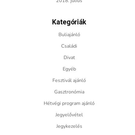
2018. július
Kategóriák
Buliajánló
Családi
Divat
Egyéb
Fesztivál ajánló
Gasztronómia
Hétvégi program ajánló
Jegyelővétel
Jegykezelés