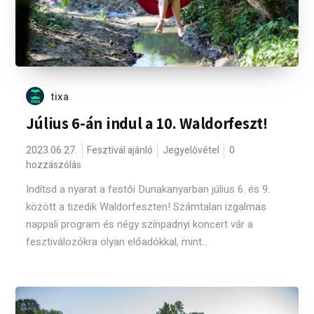
tixa
Július 6-án indul a 10. Waldorfeszt!
2023.06.27.
Fesztivál ajánló
Jegyelővétel
0
hozzászólás
Indítsd a nyarat a festői Dunakanyarban július 6. és 9.
között a tizedik Waldorfeszten! Számtalan izgalmas
nappali program és négy színpadnyi koncert vár a
fesztiválozókra olyan előadókkal, mint...