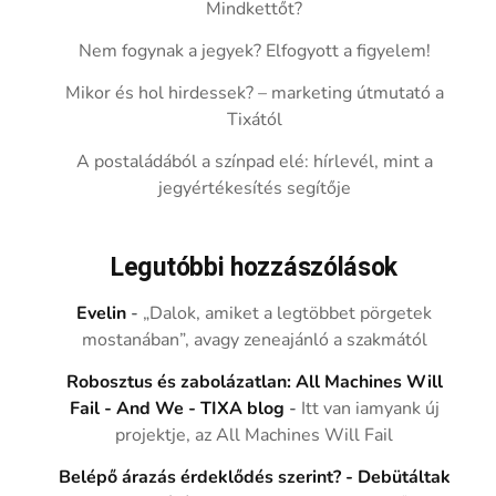
Mindkettőt?
Nem fogynak a jegyek? Elfogyott a figyelem!
Mikor és hol hirdessek? – marketing útmutató a
Tixától
A postaládából a színpad elé: hírlevél, mint a
jegyértékesítés segítője
Legutóbbi hozzászólások
Evelin
-
„Dalok, amiket a legtöbbet pörgetek
mostanában”, avagy zeneajánló a szakmától
Robosztus és zabolázatlan: All Machines Will
Fail - And We - TIXA blog
-
Itt van iamyank új
projektje, az All Machines Will Fail
Belépő árazás érdeklődés szerint? - Debütáltak