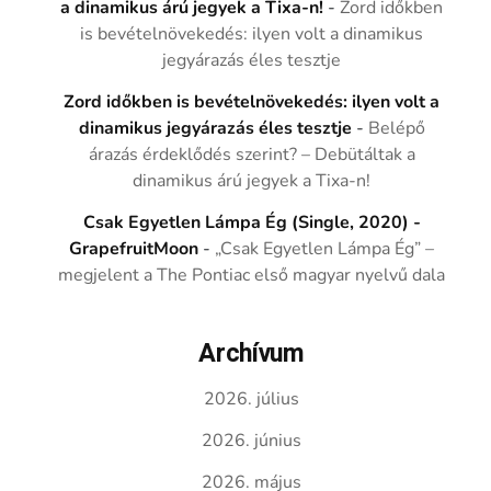
a dinamikus árú jegyek a Tixa-n!
-
Zord időkben
is bevételnövekedés: ilyen volt a dinamikus
jegyárazás éles tesztje
Zord időkben is bevételnövekedés: ilyen volt a
dinamikus jegyárazás éles tesztje
-
Belépő
árazás érdeklődés szerint? – Debütáltak a
dinamikus árú jegyek a Tixa-n!
Csak Egyetlen Lámpa Ég (Single, 2020) -
GrapefruitMoon
-
„Csak Egyetlen Lámpa Ég” –
megjelent a The Pontiac első magyar nyelvű dala
Archívum
2026. július
2026. június
2026. május