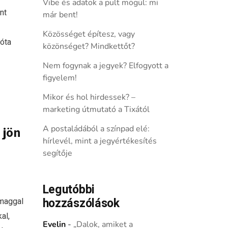
Vibe és adatok a pult mögül: mi
nt
már bent!
Közösséget építesz, vagy
óta
közönséget? Mindkettőt?
Nem fogynak a jegyek? Elfogyott a
figyelem!
Mikor és hol hirdessek? –
marketing útmutató a Tixától
A postaládából a színpad elé:
 jön
hírlevél, mint a jegyértékesítés
segítője
Legutóbbi
hozzászólások
omaggal
al,
Evelin
-
„Dalok, amiket a