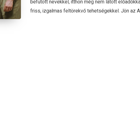
befutott nevekkel, itthon még nem látott előadókka
friss, izgalmas feltörekvő tehetségekkel. Jön az Arc