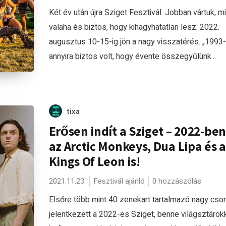
Két év után újra Sziget Fesztivál. Jobban vártuk, mi
valaha és biztos, hogy kihagyhatatlan lesz. 2022.
augusztus 10-15-ig jön a nagy visszatérés. „1993-
annyira biztos volt, hogy évente összegyűlünk...
tixa
Erősen indít a Sziget – 2022-ben
az Arctic Monkeys, Dua Lipa és a
Kings Of Leon is!
2021.11.23.
Fesztivál ajánló
0 hozzászólás
Elsőre több mint 40 zenekart tartalmazó nagy cs
jelentkezett a 2022-es Sziget, benne világsztárokk