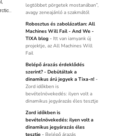
l,
legtöbbet pörgetek mostanában”,
tic...
avagy zeneajánló a szakmától
Robosztus és zabolázatlan: All
Machines Will Fail - And We -
TIXA blog
-
Itt van iamyank új
projektje, az All Machines Will
Fail
Belépő árazás érdeklődés
szerint? - Debütáltak a
dinamikus árú jegyek a Tixa-n!
-
Zord időkben is
bevételnövekedés: ilyen volt a
dinamikus jegyárazás éles tesztje
Zord időkben is
bevételnövekedés: ilyen volt a
dinamikus jegyárazás éles
tesztje
-
Belépő árazás