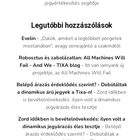
jegyértékesítés segítője
Legutóbbi hozzászólások
Evelin
-
„Dalok, amiket a legtöbbet pörgetek
mostanában”, avagy zeneajánló a szakmától
Robosztus és zabolázatlan: All Machines Will
Fail - And We - TIXA blog
-
Itt van iamyank új
projektje, az All Machines Will Fail
Belépő árazás érdeklődés szerint? - Debütáltak
a dinamikus árú jegyek a Tixa-n!
-
Zord időkben
is bevételnövekedés: ilyen volt a dinamikus
jegyárazás éles tesztje
Zord időkben is bevételnövekedés: ilyen volt a
dinamikus jegyárazás éles tesztje
-
Belépő
árazás érdeklődés szerint? – Debütáltak a