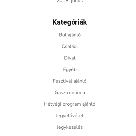
2018. július
Kategóriák
Buliajánló
Családi
Divat
Egyéb
Fesztivál ajánló
Gasztronómia
Hétvégi program ajánló
Jegyelővétel
Jegykezelés