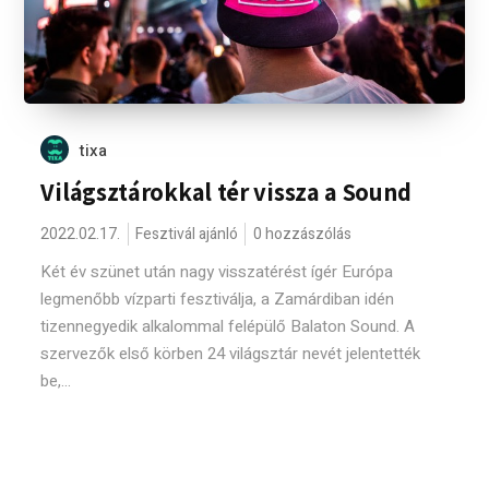
tixa
Világsztárokkal tér vissza a Sound
2022.02.17.
Fesztivál ajánló
0 hozzászólás
Két év szünet után nagy visszatérést ígér Európa
legmenőbb vízparti fesztiválja, a Zamárdiban idén
tizennegyedik alkalommal felépülő Balaton Sound. A
szervezők első körben 24 világsztár nevét jelentették
be,...