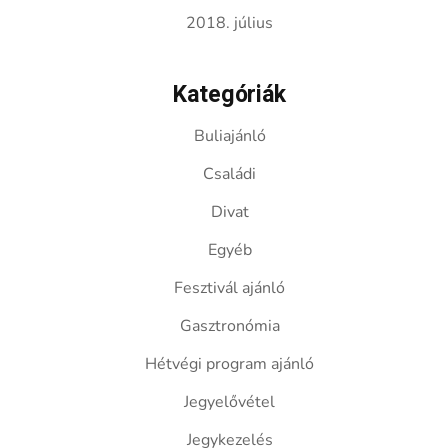
2018. július
Kategóriák
Buliajánló
Családi
Divat
Egyéb
Fesztivál ajánló
Gasztronómia
Hétvégi program ajánló
Jegyelővétel
Jegykezelés