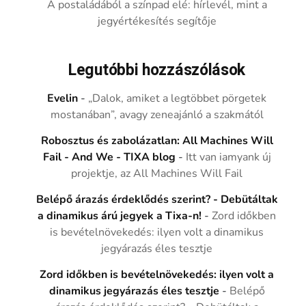
A postaládából a színpad elé: hírlevél, mint a
jegyértékesítés segítője
Legutóbbi hozzászólások
Evelin
-
„Dalok, amiket a legtöbbet pörgetek
mostanában”, avagy zeneajánló a szakmától
Robosztus és zabolázatlan: All Machines Will
Fail - And We - TIXA blog
-
Itt van iamyank új
projektje, az All Machines Will Fail
Belépő árazás érdeklődés szerint? - Debütáltak
a dinamikus árú jegyek a Tixa-n!
-
Zord időkben
is bevételnövekedés: ilyen volt a dinamikus
jegyárazás éles tesztje
Zord időkben is bevételnövekedés: ilyen volt a
dinamikus jegyárazás éles tesztje
-
Belépő