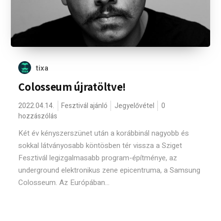
tixa
Colosseum újratöltve!
2022.04.14.
Fesztivál ajánló
Jegyelővétel
0
hozzászólás
Két év kényszerszünet után a korábbinál nagyobb és
sokkal látványosabb köntösben tér vissza a Sziget
Fesztivál legizgalmasabb program-építménye, az
underground elektronikus zene epicentruma, a Samsung
Colosseum. Az Európában...