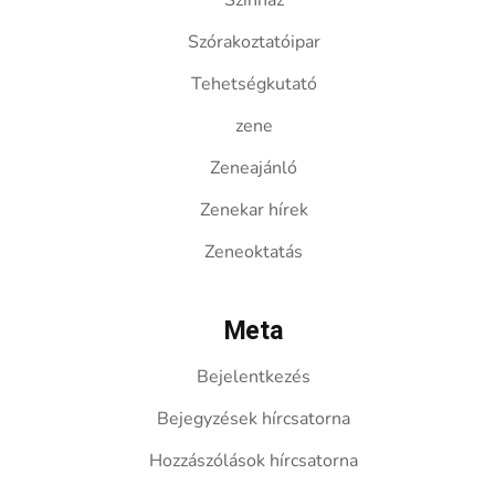
Színház
Szórakoztatóipar
Tehetségkutató
zene
Zeneajánló
Zenekar hírek
Zeneoktatás
Meta
Bejelentkezés
Bejegyzések hírcsatorna
Hozzászólások hírcsatorna