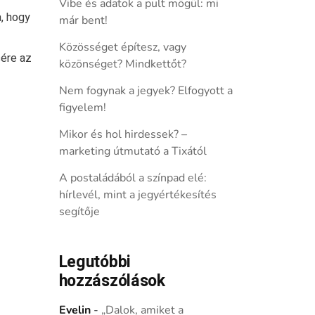
Vibe és adatok a pult mögül: mi
a, hogy
már bent!
Közösséget építesz, vagy
sére az
közönséget? Mindkettőt?
Nem fogynak a jegyek? Elfogyott a
figyelem!
Mikor és hol hirdessek? –
marketing útmutató a Tixától
A postaládából a színpad elé:
hírlevél, mint a jegyértékesítés
segítője
Legutóbbi
hozzászólások
Evelin
-
„Dalok, amiket a