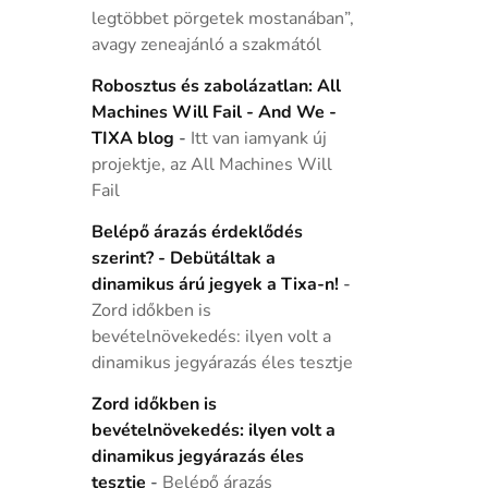
legtöbbet pörgetek mostanában”,
avagy zeneajánló a szakmától
Robosztus és zabolázatlan: All
Machines Will Fail - And We -
TIXA blog
-
Itt van iamyank új
projektje, az All Machines Will
Fail
Belépő árazás érdeklődés
szerint? - Debütáltak a
dinamikus árú jegyek a Tixa-n!
-
Zord időkben is
bevételnövekedés: ilyen volt a
dinamikus jegyárazás éles tesztje
Zord időkben is
bevételnövekedés: ilyen volt a
dinamikus jegyárazás éles
tesztje
-
Belépő árazás