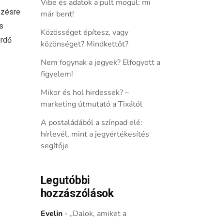
Vibe és adatok a pult mögül: mi
ezésre
már bent!
s
Közösséget építesz, vagy
erdő
közönséget? Mindkettőt?
Nem fogynak a jegyek? Elfogyott a
figyelem!
Mikor és hol hirdessek? –
marketing útmutató a Tixától
A postaládából a színpad elé:
hírlevél, mint a jegyértékesítés
segítője
Legutóbbi
hozzászólások
Evelin
-
„Dalok, amiket a