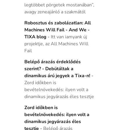
legtöbbet pörgetek mostanában”,
avagy zeneajánló a szakmától
Robosztus és zabolázatlan: All
Machines Will Fail - And We -
TIXA blog
-
Itt van iamyank új
projektje, az All Machines Will
Fail
Belépő árazás érdeklődés
szerint? - Debütáltak a
dinamikus árú jegyek a Tixa-n!
-
Zord időkben is
bevételnövekedés: ilyen volt a
dinamikus jegyárazás éles tesztje
Zord időkben is
bevételnövekedés: ilyen volt a
dinamikus jegyárazás éles
tesztje
-
Belépő árazás