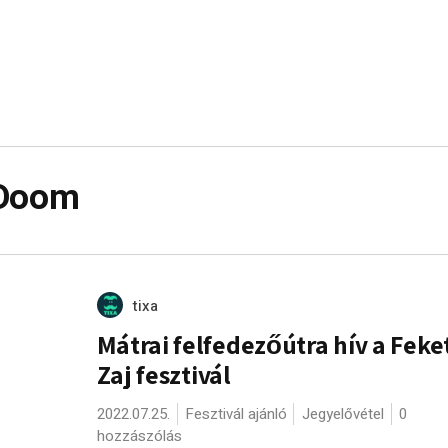
 Doom
tixa
Mátrai felfedezőútra hív a Feke
Zaj fesztivál
2022.07.25.
Fesztivál ajánló
Jegyelővétel
0
hozzászólás