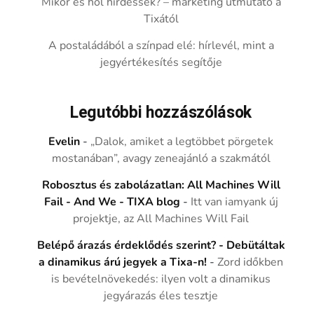
Mikor és hol hirdessek? – marketing útmutató a
Tixától
A postaládából a színpad elé: hírlevél, mint a
jegyértékesítés segítője
Legutóbbi hozzászólások
Evelin
-
„Dalok, amiket a legtöbbet pörgetek
mostanában”, avagy zeneajánló a szakmától
Robosztus és zabolázatlan: All Machines Will
Fail - And We - TIXA blog
-
Itt van iamyank új
projektje, az All Machines Will Fail
Belépő árazás érdeklődés szerint? - Debütáltak
a dinamikus árú jegyek a Tixa-n!
-
Zord időkben
is bevételnövekedés: ilyen volt a dinamikus
jegyárazás éles tesztje