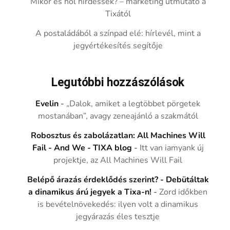
Mikor és hol hirdessek? – marketing útmutató a
Tixától
A postaládából a színpad elé: hírlevél, mint a
jegyértékesítés segítője
Legutóbbi hozzászólások
Evelin
-
„Dalok, amiket a legtöbbet pörgetek
mostanában”, avagy zeneajánló a szakmától
Robosztus és zabolázatlan: All Machines Will
Fail - And We - TIXA blog
-
Itt van iamyank új
projektje, az All Machines Will Fail
Belépő árazás érdeklődés szerint? - Debütáltak
a dinamikus árú jegyek a Tixa-n!
-
Zord időkben
is bevételnövekedés: ilyen volt a dinamikus
jegyárazás éles tesztje