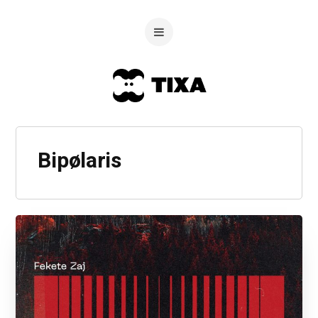
Bipølaris