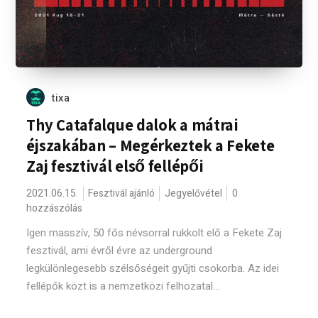
tixa
Thy Catafalque dalok a mátrai
éjszakában – Megérkeztek a Fekete
Zaj fesztivál első fellépői
2021.06.15.
Fesztivál ajánló
Jegyelővétel
0
hozzászólás
Igen masszív, 50 fős névsorral rukkolt elő a Fekete Zaj
fesztivál, ami évről évre az underground
legkülönlegesebb szélsőségeit gyűjti csokorba. Az idei
fellépők közt is a nemzetközi felhozatal...