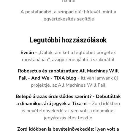
Tixától
A postaládából a színpad elé: hírlevél, mint a
jegyértékesítés segítője
Legutóbbi hozzászólások
Evelin
-
„Dalok, amiket a legtöbbet pörgetek
mostanában”, avagy zeneajánló a szakmától
Robosztus és zabolázatlan: All Machines Will
Fail - And We - TIXA blog
-
Itt van iamyank új
projektje, az All Machines Will Fail
Belépő árazás érdeklődés szerint? - Debütáltak
a dinamikus árú jegyek a Tixa-n!
-
Zord időkben
is bevételnövekedés: ilyen volt a dinamikus
jegyárazás éles tesztje
Zord időkben is bevételnövekedés: ilyen volt a