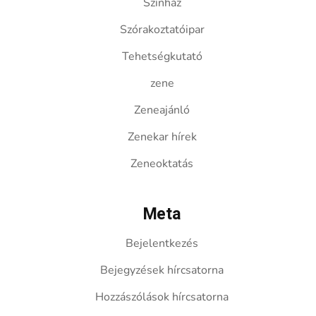
Színház
Szórakoztatóipar
Tehetségkutató
zene
Zeneajánló
Zenekar hírek
Zeneoktatás
Meta
Bejelentkezés
Bejegyzések hírcsatorna
Hozzászólások hírcsatorna