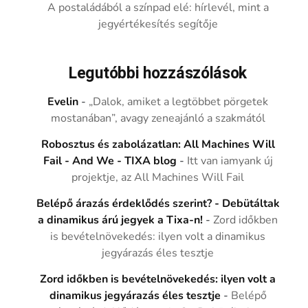
A postaládából a színpad elé: hírlevél, mint a
jegyértékesítés segítője
Legutóbbi hozzászólások
Evelin
-
„Dalok, amiket a legtöbbet pörgetek
mostanában”, avagy zeneajánló a szakmától
Robosztus és zabolázatlan: All Machines Will
Fail - And We - TIXA blog
-
Itt van iamyank új
projektje, az All Machines Will Fail
Belépő árazás érdeklődés szerint? - Debütáltak
a dinamikus árú jegyek a Tixa-n!
-
Zord időkben
is bevételnövekedés: ilyen volt a dinamikus
jegyárazás éles tesztje
Zord időkben is bevételnövekedés: ilyen volt a
dinamikus jegyárazás éles tesztje
-
Belépő