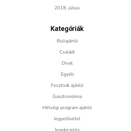
2018. július
Kategóriák
Buliajánló
Családi
Divat
Egyéb
Fesztivál ajánló
Gasztronómia
Hétvégi program ajánló
Jegyelővétel
Jegykezelés