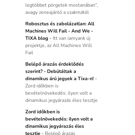
legtöbbet pörgetek mostanában”,
avagy zeneajánló a szakmától
Robosztus és zabolázatlan: All
Machines Will Fail - And We -
TIXA blog
-
Itt van iamyank új
projektje, az All Machines Will
Fail
Belépő árazás érdeklődés
szerint? - Debütáltak a
dinamikus árú jegyek a Tixa-n!
-
Zord időkben is
bevételnövekedés: ilyen volt a
dinamikus jegyárazás éles tesztje
Zord időkben is
bevételnövekedés: ilyen volt a
dinamikus jegyárazás éles
tesztje
-
Belépő árazás