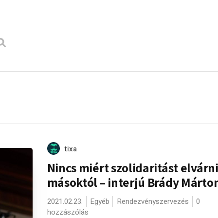
tixa
Nincs miért szolidaritást elvárn
másoktól – interjú Brády Márto
2021.02.23.
Egyéb
Rendezvényszervezés
0
hozzászólás