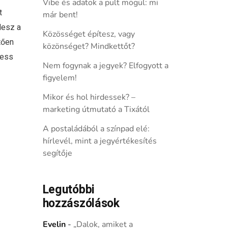
Vibe és adatok a pult mögül: mi
t
már bent!
lesz a
Közösséget építesz, vagy
tően
közönséget? Mindkettőt?
ress
Nem fogynak a jegyek? Elfogyott a
figyelem!
Mikor és hol hirdessek? –
marketing útmutató a Tixától
A postaládából a színpad elé:
hírlevél, mint a jegyértékesítés
segítője
Legutóbbi
hozzászólások
Evelin
-
„Dalok, amiket a