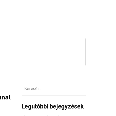
Keresés:
i
nnal
Legutóbbi bejegyzések