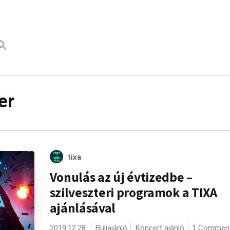
er
tixa
Vonulás az új évtizedbe –
szilveszteri programok a TIXA
ajánlásával
2019.12.28.
Buliajánló
Koncert ajánló
1 Commen