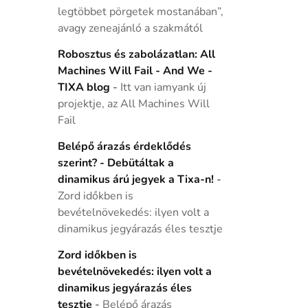
legtöbbet pörgetek mostanában”,
avagy zeneajánló a szakmától
Robosztus és zabolázatlan: All
Machines Will Fail - And We -
TIXA blog
-
Itt van iamyank új
projektje, az All Machines Will
Fail
Belépő árazás érdeklődés
szerint? - Debütáltak a
dinamikus árú jegyek a Tixa-n!
-
Zord időkben is
bevételnövekedés: ilyen volt a
dinamikus jegyárazás éles tesztje
Zord időkben is
bevételnövekedés: ilyen volt a
dinamikus jegyárazás éles
tesztje
-
Belépő árazás