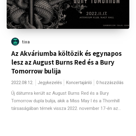
tixa
Az Akváriumba költözik és egynapos
lesz az August Burns Red és a Bury
Tomorrow bulija
2022.08.12.
Jegykezelés
Koncertajánló
0 hozzászólás
Új dátumra került az August Burns Red és a Bury
Tomorrow dupla bulija, akik a Miss May I és a Thornhill
társaságában térnek vissza 2022. november 17-én az...