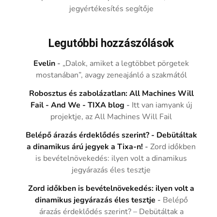
jegyértékesítés segítője
Legutóbbi hozzászólások
Evelin
-
„Dalok, amiket a legtöbbet pörgetek
mostanában”, avagy zeneajánló a szakmától
Robosztus és zabolázatlan: All Machines Will
Fail - And We - TIXA blog
-
Itt van iamyank új
projektje, az All Machines Will Fail
Belépő árazás érdeklődés szerint? - Debütáltak
a dinamikus árú jegyek a Tixa-n!
-
Zord időkben
is bevételnövekedés: ilyen volt a dinamikus
jegyárazás éles tesztje
Zord időkben is bevételnövekedés: ilyen volt a
dinamikus jegyárazás éles tesztje
-
Belépő
árazás érdeklődés szerint? – Debütáltak a