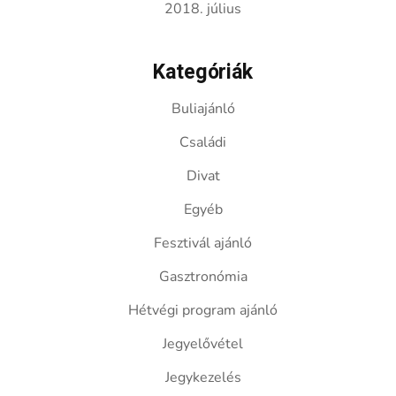
2018. július
Kategóriák
Buliajánló
Családi
Divat
Egyéb
Fesztivál ajánló
Gasztronómia
Hétvégi program ajánló
Jegyelővétel
Jegykezelés